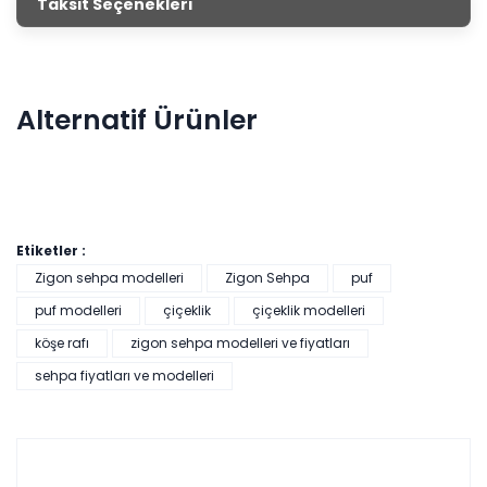
Taksit Seçenekleri
mağazalarımızdan satın alarak evini dekore edebilirsin.
Alternatif Ürünler
Etiketler :
Zigon sehpa modelleri
Zigon Sehpa
puf
puf modelleri
çiçeklik
çiçeklik modelleri
köşe rafı
zigon sehpa modelleri ve fiyatları
Pratik Çok Amaçlı Dolap - Beyaz
sehpa fiyatları ve modelleri
Tüm kartlara vade
9 ay
farksız
taksit