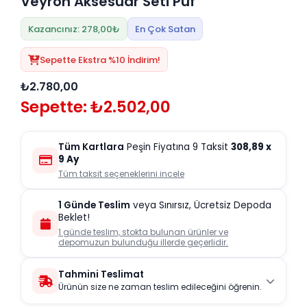
Veyron Aksesuar Seti Puf
Kazancınız: 278,00₺
En Çok Satan
Sepette Ekstra %10 İndirim!
₺2.780,00
Sepette: ₺2.502,00
Tüm Kartlara
Peşin Fiyatına 9 Taksit
308,89
x
9 Ay
Tüm taksit seçeneklerini incele
1 Günde Teslim
veya Sınırsız, Ücretsiz Depoda
Beklet!
1 günde teslim, stokta bulunan ürünler ve
depomuzun bulunduğu illerde geçerlidir.
Tahmini Teslimat
Ürünün size ne zaman teslim edileceğini öğrenin.