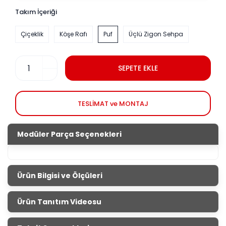
Takım İçeriği
Çiçeklik
Köşe Rafı
Puf
Üçlü Zigon Sehpa
SEPETE EKLE
TESLİMAT ve MONTAJ
Modüler Parça Seçenekleri
Ürün Bilgisi ve Ölçüleri
Aksesuar Setleri
Ürün Tanıtım Videosu
Salonların tamamlayıcısı aksesuar setleri ile evini
güzelleştirmek senin elinde. İnternet sitemizden veya