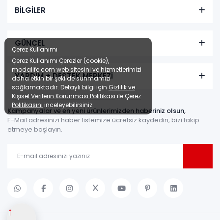
BİLGİLER
GÜNCEL
Çerez Kullanımı
Çerez Kullanımı Çerezler (cookie),
modalife.com web sitesini ve hizmetlerimizi
YARDIM + DESTEK MERKEZİ
daha etkin bir şekilde sunmamızı
sağlamaktadır. Detaylı bilgi için
Gizlilik ve
Kişisel Verilerin Korunması Politikası
ile
Çerez
Politikasını
inceleyebilirsiniz.
Kampanyalar ve en yeni ürünlerimizden haberiniz olsun,
E-Mail adresinizi haber listemize ücretsiz kaydedin, bizi takip
etmeye başlayın.
↑