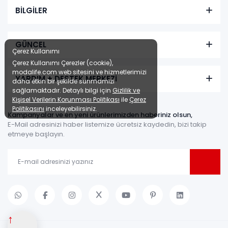
BİLGİLER
GÜNCEL
Çerez Kullanımı
Çerez Kullanımı Çerezler (cookie),
modalife.com web sitesini ve hizmetlerimizi
YARDIM + DESTEK MERKEZİ
daha etkin bir şekilde sunmamızı
sağlamaktadır. Detaylı bilgi için
Gizlilik ve
Kişisel Verilerin Korunması Politikası
ile
Çerez
Politikasını
inceleyebilirsiniz.
Kampanyalar ve en yeni ürünlerimizden haberiniz olsun,
E-Mail adresinizi haber listemize ücretsiz kaydedin, bizi takip
etmeye başlayın.
↑