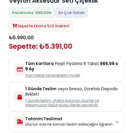
Veyron Aksesuar Seti Çiçeklik
Kazancınız: 599,00₺
En Çok Satan
Sepette Ekstra %10 İndirim!
₺5.990,00
Sepette: ₺5.391,00
Tüm Kartlara
Peşin Fiyatına 9 Taksit
665,56
x
9 Ay
Tüm taksit seçeneklerini incele
1 Günde Teslim
veya Sınırsız, Ücretsiz Depoda
Beklet!
1 günde teslim, stokta bulunan ürünler ve
depomuzun bulunduğu illerde geçerlidir.
Tahmini Teslimat
Ürünün size ne zaman teslim edileceğini öğrenin.