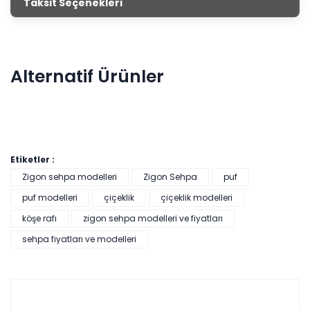
Taksit Seçenekleri
mağazalarımızdan satın alarak evini dekore edebilirsin.
Alternatif Ürünler
Etiketler :
Zigon sehpa modelleri
Zigon Sehpa
puf
puf modelleri
çiçeklik
çiçeklik modelleri
köşe rafı
zigon sehpa modelleri ve fiyatları
Pratik Çok Amaçlı Dolap - Beyaz
sehpa fiyatları ve modelleri
Tüm kartlara vade
9 ay
farksız
taksit