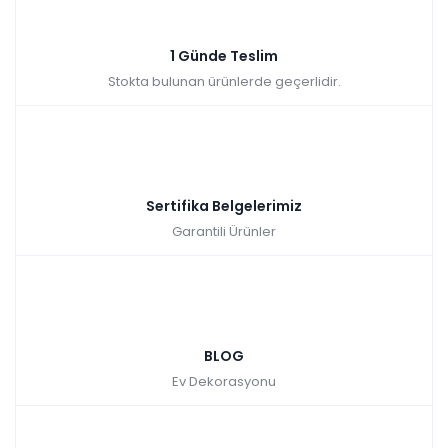
Sepette: 2.241,00₺
Kazancınız: 249,00₺
Hızlı Teslimat
1 Günde Teslim
₺2.490,00
Stokta bulunan ürünlerde geçerlidir.
Sertifika Belgelerimiz
Garantili Ürünler
BLOG
Ev Dekorasyonu