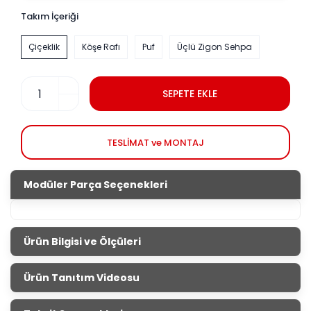
Takım İçeriği
Çiçeklik
Köşe Rafı
Puf
Üçlü Zigon Sehpa
SEPETE EKLE
TESLİMAT ve MONTAJ
Modüler Parça Seçenekleri
Ürün Bilgisi ve Ölçüleri
Aksesuar Setleri
Ürün Tanıtım Videosu
Salonların tamamlayıcısı aksesuar setleri ile evini
güzelleştirmek senin elinde. İnternet sitemizden veya