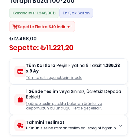
Terapii Baza 100*200
Kazancınız: 1.246,80₺
En Çok Satan
Sepette Ekstra %10 İndirim!
₺12.468,00
Sepette: ₺11.221,20
Tüm Kartlara
Peşin Fiyatına 9 Taksit
1.385,33
x 9 Ay
Tüm taksit seçeneklerini incele
1 Günde Teslim
veya Sınırsız, Ücretsiz Depoda
Beklet!
1 günde teslim, stokta bulunan ürünler ve
depomuzun bulunduğu illerde geçerlidir.
Tahmini Teslimat
Ürünün size ne zaman teslim edileceğini öğrenin.