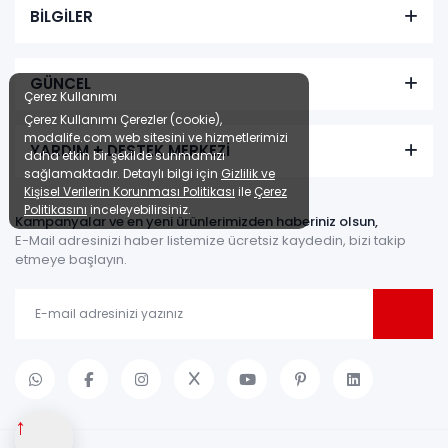
BİLGİLER
GÜNCEL
Çerez Kullanımı
Çerez Kullanımı Çerezler (cookie),
modalife.com web sitesini ve hizmetlerimizi
YARDIM + DESTEK MERKEZİ
daha etkin bir şekilde sunmamızı
sağlamaktadır. Detaylı bilgi için
Gizlilik ve
Kişisel Verilerin Korunması Politikası
ile
Çerez
Politikasını
inceleyebilirsiniz.
Kampanyalar ve en yeni ürünlerimizden haberiniz olsun,
E-Mail adresinizi haber listemize ücretsiz kaydedin, bizi takip
etmeye başlayın.
↑