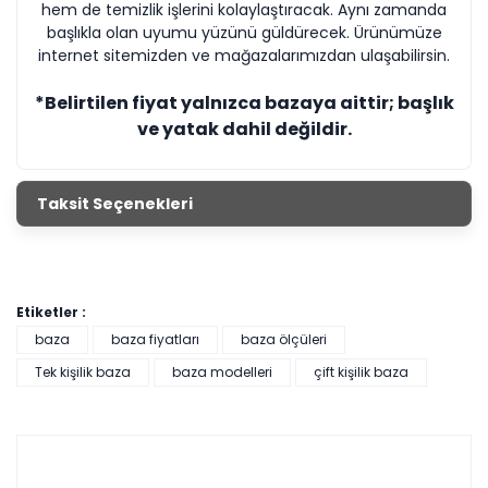
hem de temizlik işlerini kolaylaştıracak. Aynı zamanda
başlıkla olan uyumu yüzünü güldürecek. Ürünümüze
internet sitemizden ve mağazalarımızdan ulaşabilirsin.
*Belirtilen fiyat yalnızca bazaya aittir; başlık
ve yatak dahil değildir.
Taksit Seçenekleri
Etiketler :
baza
baza fiyatları
baza ölçüleri
Tek kişilik baza
baza modelleri
çift kişilik baza