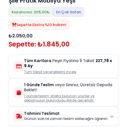
Şile Pratik Mobilya Yeşil
Kazancınız: 205,00₺
En Çok Satan
Sepette Ekstra %10 İndirim!
₺2.050,00
Sepette: ₺1.845,00
Tüm Kartlara
Peşin Fiyatına 9 Taksit
227,78
x
9 Ay
Tüm taksit seçeneklerini incele
1 Günde Teslim
veya Sınırsız, Ücretsiz Depoda
Beklet!
1 günde teslim, stokta bulunan ürünler ve
depomuzun bulunduğu illerde geçerlidir.
Tahmini Teslimat
Ürünün size ne zaman teslim edileceğini öğrenin.