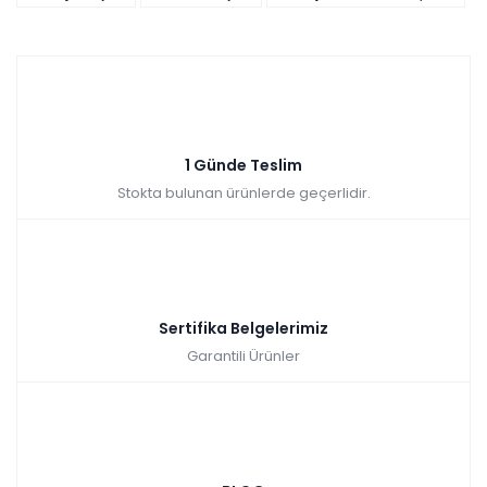
Tüm kartlara vade
9 ay
farksız
taksit
Sepette: 10.701,00₺
Kazancınız: 1.189,00₺
Hızlı Teslimat
1 Günde Teslim
Stokta bulunan ürünlerde geçerlidir.
₺11.890,00
Sertifika Belgelerimiz
Garantili Ürünler
Datça Bahçe Balkon Oturma Grubu