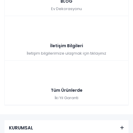
BLOG
Ev Dekorasyonu
Tüm kartlara vade farksız
9 ay taksit
Sepette: 15.979,50₺
Kazancınız: 1.775,50₺
Hızlı Teslimat
İletişim Bilgileri
₺17.755,00
İletişim bilgilerimize ulaşmak için tıklayınız
Tüm Ürünlerde
İki Yıl Garanti
KURUMSAL