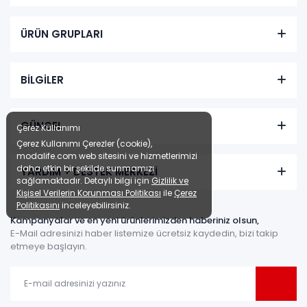
ÜRÜN GRUPLARI
BİLGİLER
GÜNCEL
Çerez Kullanımı
Çerez Kullanımı Çerezler (cookie),
modalife.com web sitesini ve hizmetlerimizi
daha etkin bir şekilde sunmamızı
YARDIM + DESTEK MERKEZİ
sağlamaktadır. Detaylı bilgi için
Gizlilik ve
Kişisel Verilerin Korunması Politikası
ile
Çerez
Politikasını
inceleyebilirsiniz.
Kampanyalar ve en yeni ürünlerimizden haberiniz olsun,
E-Mail adresinizi haber listemize ücretsiz kaydedin, bizi takip
etmeye başlayın.