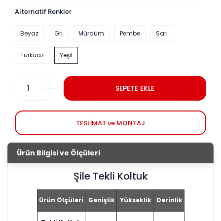
Alternatif Renkler
Beyaz
Gri
Mürdüm
Pembe
Sarı
Turkuaz
Yeşil
SEPETE EKLE
TESLİMAT ve MONTAJ
Ürün Bilgisi ve Ölçüleri
Şile Tekli Koltuk
Ürün Ölçüleri
Genişlik
Yükseklik
Derinlik