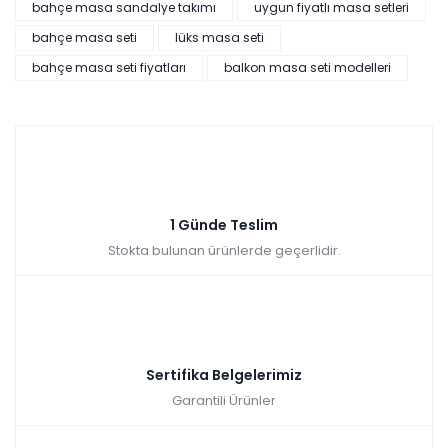
bahçe masa sandalye takımı
uygun fiyatlı masa setleri
bahçe masa seti
lüks masa seti
bahçe masa seti fiyatları
balkon masa seti modelleri
1 Günde Teslim
Stokta bulunan ürünlerde geçerlidir.
Sertifika Belgelerimiz
Garantili Ürünler