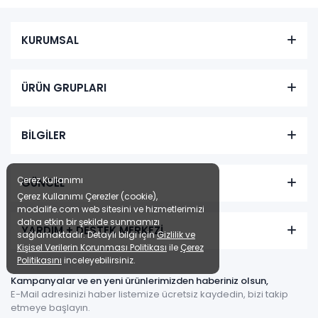
KURUMSAL
ÜRÜN GRUPLARI
BİLGİLER
Çerez Kullanımı
GÜNCEL
Çerez Kullanımı Çerezler (cookie),
modalife.com web sitesini ve hizmetlerimizi
daha etkin bir şekilde sunmamızı
YARDIM + DESTEK MERKEZİ
sağlamaktadır. Detaylı bilgi için
Gizlilik ve
Kişisel Verilerin Korunması Politikası
ile
Çerez
Politikasını
inceleyebilirsiniz.
Kampanyalar ve en yeni ürünlerimizden haberiniz olsun,
E-Mail adresinizi haber listemize ücretsiz kaydedin, bizi takip
etmeye başlayın.