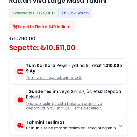
Rattan Viva Large Masa Takımı
Kazancınız: 1.179,00₺
En Çok Satan
Sepette Ekstra %10 İndirim!
₺11.790,00
Sepette: ₺10.611,00
Tüm Kartlara
Peşin Fiyatına 9 Taksit
1.310,00
x
9 Ay
Tüm taksit seçeneklerini incele
1 Günde Teslim
veya Sınırsız, Ücretsiz Depoda
Beklet!
1 günde teslim, stokta bulunan ürünler ve
depomuzun bulunduğu illerde geçerlidir.
Tahmini Teslimat
Ürünün size ne zaman teslim edileceğini öğrenin.