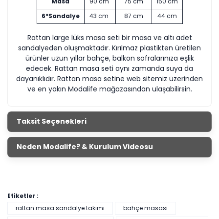
Masa
90 cm
75 cm
150 cm
6*Sandalye
43 cm
87 cm
44 cm
Rattan large lüks masa seti bir masa ve altı adet
sandalyeden oluşmaktadır. Kırılmaz plastikten üretilen
ürünler uzun yıllar bahçe, balkon sofralarınıza eşlik
edecek. Rattan masa seti aynı zamanda suya da
dayanıklıdır. Rattan masa setine web sitemiz üzerinden
ve en yakın Modalife mağazasından ulaşabilirsin.
Taksit Seçenekleri
Neden Modalife? & Kurulum Videosu
Etiketler :
rattan masa sandalye takımı
bahçe masası