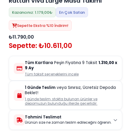
Rattan Viva Large Masa Takımı
Kazancınız: 1.179,00₺
En Çok Satan
Sepette Ekstra %10 İndirim!
₺11.790,00
Sepette: ₺10.611,00
Tüm Kartlara
Peşin Fiyatına 9 Taksit
1.310,00
x
9 Ay
Tüm taksit seçeneklerini incele
1 Günde Teslim
veya Sınırsız, Ücretsiz Depoda
Beklet!
1 günde teslim, stokta bulunan ürünler ve
depomuzun bulunduğu illerde geçerlidir.
Tahmini Teslimat
Ürünün size ne zaman teslim edileceğini öğrenin.