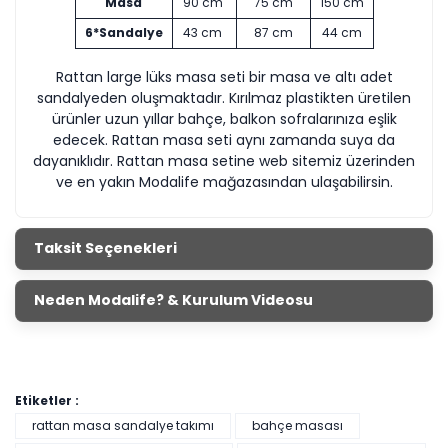
Masa
90 cm
75 cm
150 cm
6*Sandalye
43 cm
87 cm
44 cm
Rattan large lüks masa seti bir masa ve altı adet
sandalyeden oluşmaktadır. Kırılmaz plastikten üretilen
ürünler uzun yıllar bahçe, balkon sofralarınıza eşlik
edecek. Rattan masa seti aynı zamanda suya da
dayanıklıdır. Rattan masa setine web sitemiz üzerinden
ve en yakın Modalife mağazasından ulaşabilirsin.
Taksit Seçenekleri
Neden Modalife? & Kurulum Videosu
Etiketler :
rattan masa sandalye takımı
bahçe masası