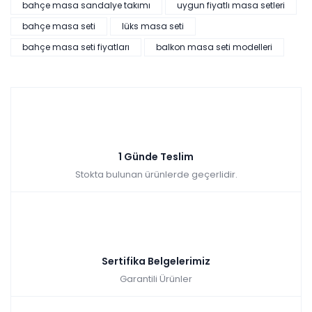
bahçe masa sandalye takımı
uygun fiyatlı masa setleri
bahçe masa seti
lüks masa seti
bahçe masa seti fiyatları
balkon masa seti modelleri
1 Günde Teslim
Stokta bulunan ürünlerde geçerlidir.
Sertifika Belgelerimiz
Garantili Ürünler