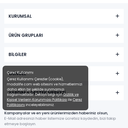
KURUMSAL
ÜRÜN GRUPLARI
BİLGİLER
Çerez Kullanımı
GÜNCEL
Çerez Kullanımı Çerezler (cookie),
modalife.com web sitesini ve hizmetlerimizi
daha etkin bir şekilde sunmamızı
YARDIM + DESTEK MERKEZİ
sağlamaktadır. Detaylı bilgi için
Gizlilik ve
Kişisel Verilerin Korunması Politikası
ile
Çerez
Politikasını
inceleyebilirsiniz.
Kampanyalar ve en yeni ürünlerimizden haberiniz olsun,
E-Mail adresinizi haber listemize ücretsiz kaydedin, bizi takip
etmeye başlayın.