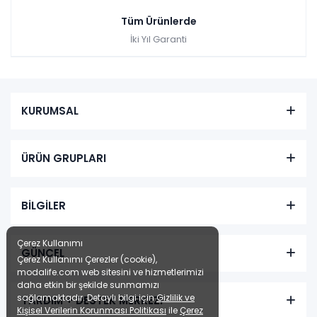
Tüm Ürünlerde
İki Yıl Garanti
KURUMSAL
ÜRÜN GRUPLARI
BİLGİLER
Çerez Kullanımı
GÜNCEL
Çerez Kullanımı Çerezler (cookie),
modalife.com web sitesini ve hizmetlerimizi
daha etkin bir şekilde sunmamızı
sağlamaktadır. Detaylı bilgi için
Gizlilik ve
YARDIM + DESTEK MERKEZİ
Kişisel Verilerin Korunması Politikası
ile
Çerez