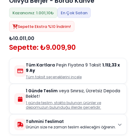
Olivya Berjer - Bordo Kahve
Kazancınız: 1.001,10₺
En Çok Satan
Sepette Ekstra %10 İndirim!
₺10.011,00
Sepette: ₺9.009,90
Tüm Kartlara
Peşin Fiyatına 9 Taksit
1.112,33
x
9 Ay
Tüm taksit seçeneklerini incele
1 Günde Teslim
veya Sınırsız, Ücretsiz Depoda
Beklet!
1 günde teslim, stokta bulunan ürünler ve
depomuzun bulunduğu illerde geçerlidir.
Tahmini Teslimat
Ürünün size ne zaman teslim edileceğini öğrenin.