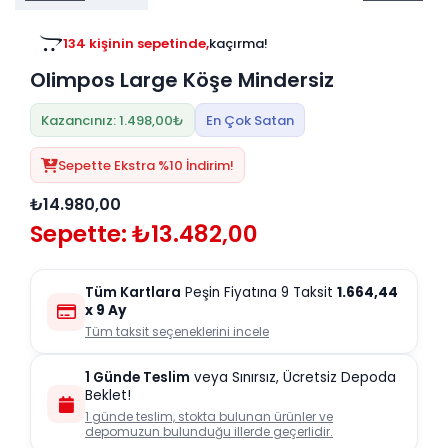
Tv
Duvar Rafı
Puf Modelleri
Genç Odası
Üniteleri/Sehpaları
134 kişinin sepetinde,
kaçırma!
Baza
Köşe Rafı
Olimpos Large Köşe Mindersiz
Orta Sehpa
Çalışma Masası
Tablo
Zigon Sehpa
Kazancınız: 1.498,00₺
En Çok Satan
Duvar Rafı
Orta Puflar
Sepette Ekstra %10 İndirim!
Kitaplık
Oturma Odası
₺14.980,00
Oyun ve Aktivite
Puf Modelleri
Sepette: ₺13.482,00
Masa Setleri
Tüm Kartlara
Peşin Fiyatına 9 Taksit
1.664,44
x 9 Ay
Tüm taksit seçeneklerini incele
1 Günde Teslim
veya Sınırsız, Ücretsiz Depoda
Beklet!
1 günde teslim, stokta bulunan ürünler ve
depomuzun bulunduğu illerde geçerlidir.