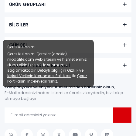
ÜRÜN GRUPLARI
BİLGİLER
GÜNCEL
Çerez Kullanımı
Çerez Kullanımı Çerezler (cookie),
modalife.com web sitesini ve hizmetlerimizi
YARDIM + DESTEK MERKEZİ
daha etkin bir şekilde sunmamızı
sağlamaktadır. Detaylı bilgi için
Gizlilik ve
Kişisel Verilerin Korunması Politikası
ile
Çerez
Politikasını
inceleyebilirsiniz.
Kampanyalar ve en yeni ürünlerimizden haberiniz olsun,
E-Mail adresinizi haber listemize ücretsiz kaydedin, bizi takip
etmeye başlayın.