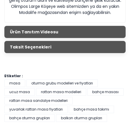
geniş oturum alanı ve kalitesiyle bahçene şıklık katacak.
Olimpos Large Köşeye web sitemizden ya da en yakın
Modalife mağazasından erişim sağlayabilirsin.
Ürün Tanıtım Videosu
Taksit Seçenekleri
Etiketler :
masa
oturma grubu modelleri ve fiyatları
ucuz masa
rattan masa modelleri
bahçe masası
rattan masa sandalye modelleri
yuvarlak rattan masa fiyatları
bahçe masa takımı
bahçe oturma grupları
balkon oturma grupları