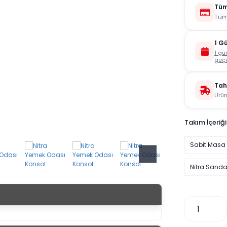
Tüm
Tüm
1 G
1 gü
geçe
Tah
Ürün
Takım İçeriği
Sabit Masa
Nitra Sandal