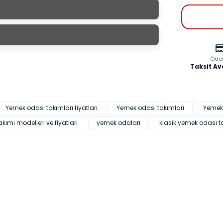
Odası
eklik
Derinlik
Öde
Taksit Av
4 cm
44,5 cm
4 cm
44,5 cm
6 cm
100 cm
-
-
Yemek odası takımları fiyatları
Yemek odası takımları
Yemek
ımı modelleri ve fiyatları
yemek odaları
klasik yemek odası t