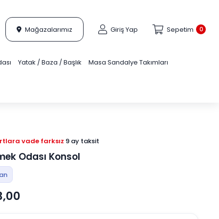
Mağazalarımız
Giriş Yap
Sepetim
0
dası
Yatak / Baza / Başlık
Masa Sandalye Takımları
tlara vade farksız
9 ay taksit
mek Odası Konsol
tan
3,00