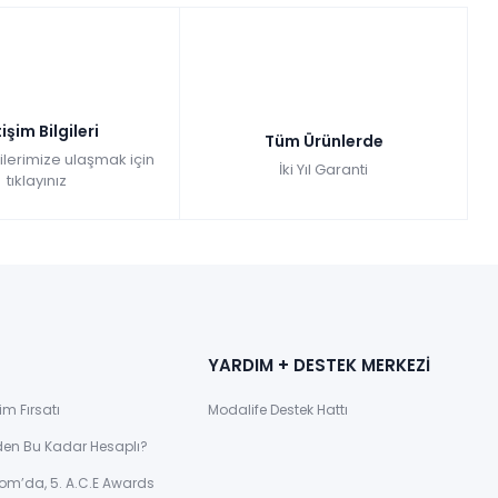
tişim Bilgileri
Tüm Ürünlerde
gilerimize ulaşmak için
İki Yıl Garanti
tıklayınız
YARDIM + DESTEK MERKEZİ
im Fırsatı
Modalife Destek Hattı
den Bu Kadar Hesaplı?
om’da, 5. A.C.E Awards