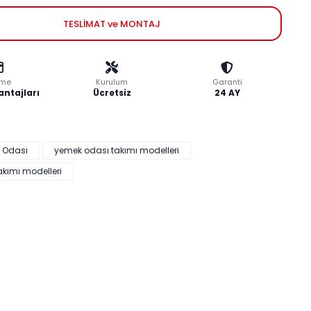
TESLİMAT ve MONTAJ
me
Kurulum
Garanti
antajları
Ücretsiz
24 AY
 Odası
yemek odası takımı modelleri
akımı modelleri