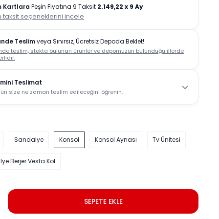
 Kartlara
Peşin Fiyatına 9 Taksit
2.149,22
x 9 Ay
 taksit seçeneklerini incele
ünde Teslim
veya Sınırsız, Ücretsiz Depoda Beklet!
nde teslim, stokta bulunan ürünler ve depomuzun bulunduğu illerde
rlidir.
mini Teslimat
ün size ne zaman teslim edileceğini öğrenin.
Sandalye
Konsol
Konsol Aynası
Tv Ünitesi
ye Berjer Vesta Kol
SEPETE EKLE