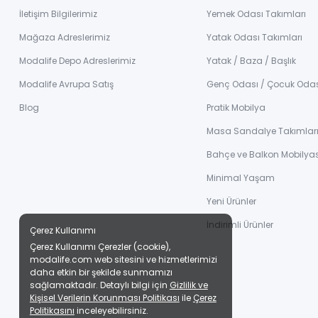
İletişim Bilgilerimiz
Yemek Odası Takımları
Mağaza Adreslerimiz
Yatak Odası Takımları
Modalife Depo Adreslerimiz
Yatak / Baza / Başlık
Modalife Avrupa Satış
Genç Odası / Çocuk Oda
Blog
Pratik Mobilya
Masa Sandalye Takımlar
Bahçe ve Balkon Mobilyas
Minimal Yaşam
Yeni Ürünler
İndirimli Ürünler
Çerez Kullanımı
Çerez Kullanımı Çerezler (cookie),
modalife.com web sitesini ve hizmetlerimizi
daha etkin bir şekilde sunmamızı
sağlamaktadır. Detaylı bilgi için
Gizlilik ve
Kişisel Verilerin Korunması Politikası
ile
Çerez
Politikasını
inceleyebilirsiniz.