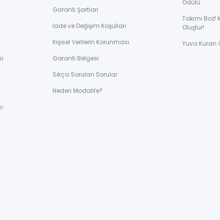
Ödülü
Garanti Şartları
Takımı Boz! 
İade ve Değişim Koşulları
Oluştur!
Kişisel Verilerin Korunması
Yuva Kuran 
sı
Garanti Belgesi
Sıkça Sorulan Sorular
ı
Neden Modalife?
ı