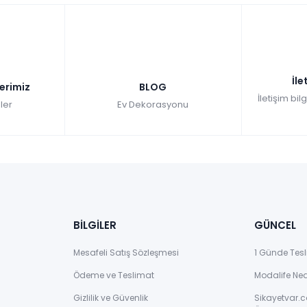
İle
lerimiz
BLOG
İletişim bil
ler
Ev Dekorasyonu
BİLGİLER
GÜNCEL
Mesafeli Satış Sözleşmesi
1 Günde Tesl
Ödeme ve Teslimat
Modalife Ne
Gizlilik ve Güvenlik
Sikayetvar.c