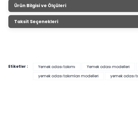
Ürün Bilgisi ve Ölçüleri
Nitra Yemek 
Taksit Seçenekleri
Ürün Ölçüleri
Genişlik
Yüks
Konsol
200 cm
81,
Tv Ünitesi
200 cm
55,
Sabit Masa
180 cm
75,
Sandalye
-
Etiketler :
Yemek odası takımı
Yemek odası modelleri
yemek odası takımları modelleri
yemek odası tak