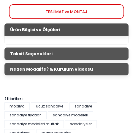
TESLİMAT ve MONTAJ
Ürün Bilgisi ve Ölçüleri
Taksit Seçenekleri
Neden Modalife? & Kurulum Videosu
Etiketler :
mobilya
ucuz sandalye
sandalye
sandalye fiyatları
sandalye modelleri
sandalye modelleri mutfak
sandalyeler
sandalyeci
masa sandalye