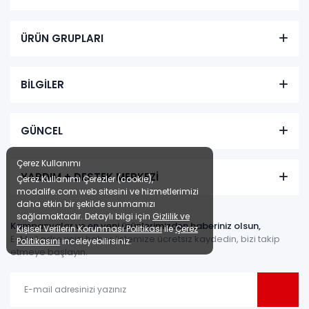
ÜRÜN GRUPLARI
BİLGİLER
GÜNCEL
Çerez Kullanımı
YARDIM + DESTEK MERKEZİ
Çerez Kullanımı Çerezler (cookie),
modalife.com web sitesini ve hizmetlerimizi
daha etkin bir şekilde sunmamızı
sağlamaktadır. Detaylı bilgi için
Gizlilik ve
Kampanyalar ve en yeni ürünlerimizden haberiniz olsun,
Kişisel Verilerin Korunması Politikası
ile
Çerez
E-Mail adresinizi haber listemize ücretsiz kaydedin, bizi takip
Politikasını
inceleyebilirsiniz.
etmeye başlayın.