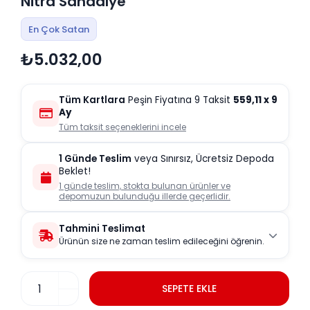
Nitra Sandalye
En Çok Satan
₺5.032,00
Tüm Kartlara
Peşin Fiyatına 9 Taksit
559,11
x 9
Ay
Tüm taksit seçeneklerini incele
1 Günde Teslim
veya Sınırsız, Ücretsiz Depoda
Beklet!
1 günde teslim, stokta bulunan ürünler ve
depomuzun bulunduğu illerde geçerlidir.
Tahmini Teslimat
Ürünün size ne zaman teslim edileceğini öğrenin.
SEPETE EKLE