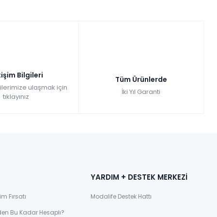
tişim Bilgileri
Tüm Ürünlerde
gilerimize ulaşmak için
İki Yıl Garanti
tıklayınız
YARDIM + DESTEK MERKEZİ
im Fırsatı
Modalife Destek Hattı
den Bu Kadar Hesaplı?