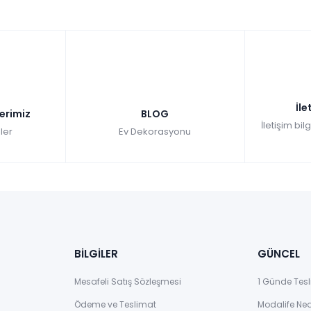
İle
lerimiz
BLOG
İletişim bil
ler
Ev Dekorasyonu
BİLGİLER
GÜNCEL
Mesafeli Satış Sözleşmesi
1 Günde Tesl
Ödeme ve Teslimat
Modalife Ne