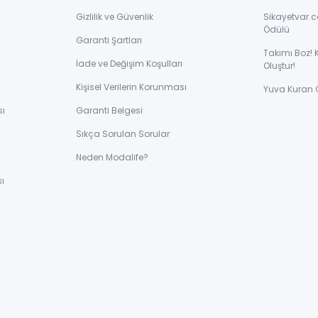
Gizlilik ve Güvenlik
Sikayetvar.c
Ödülü
Garanti Şartları
Takımı Boz! 
İade ve Değişim Koşulları
Oluştur!
Kişisel Verilerin Korunması
Yuva Kuran 
sı
Garanti Belgesi
Sıkça Sorulan Sorular
ı
Neden Modalife?
ı