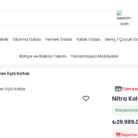
keti
Oturma Odası
Yemek Odası
Yatak Odası
Genç / Çocuk O
Bahçe ve Balkon Takımı
Tamamlayıcı Mobilyalar
ten Üçlü Koltuk
Tüm kar
Nitra Ko
Kazancınız
₺29.989,
Sepette 