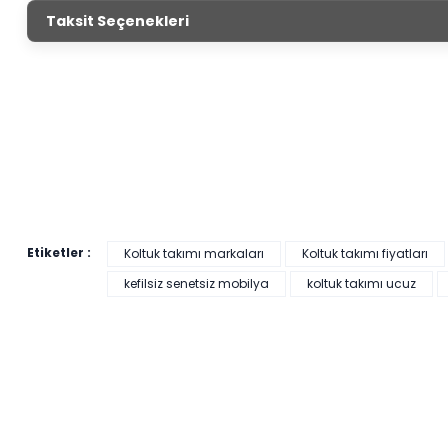
Nitra Koltuk 
Taksit Seçenekleri
Ürün
Genişlik
Yüks
Ölçüleri
Üçlü Koltuk
224 cm
94
Berjer
75 cm
87
Etiketler :
Koltuk takımı markaları
Koltuk takımı fiyatları
kefilsiz senetsiz mobilya
koltuk takımı ucuz