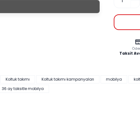
Takımı
eklik
Derinlik
 cm
82 cm
 cm
94 cm
Öde
Taksit Av
Koltuk takımı
Koltuk takımı kampanyaları
mobilya
kol
36 ay taksitle mobilya