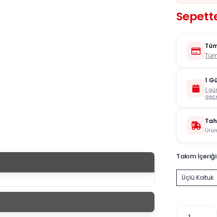
Sepette
Tüm
Tüm
1 G
1 gü
geçe
Tah
Ürün
Takım İçeriği
Üçlü Koltuk