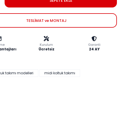
SEPETE EKLE
TESLİMAT ve MONTAJ
me
Kurulum
Garanti
antajları
Ücretsiz
24 AY
tuk takımı modelleri
midi koltuk takımı