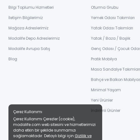
Bilgi Toplumu Hizmetleri
Oturma Grubu
İletişim Bilgilerimiz
Yemek Odası Takımları
Mağaza Adreslerimiz
Yatak Odası Takımları
Modalife Depo Adreslerimiz
Yatak / Baza / Başlık
Modalife Avrupa Satış
Genç Odası / Çocuk Oda
Blog
Pratik Mobilya
Masa Sandalye Takımlar
Bahçe ve Balkon Mobilyas
Minimal Yaşam
Yeni Ürünler
İndirimli Ürünler
Çerez Kullanımı
Çerez Kullanımı Çerezler (cookie),
modalife.com web sitesini ve hizmetlerimizi
daha etkin bir şekilde sunmamızı
sağlamaktadır. Detaylı bilgi için
Gizlilik ve