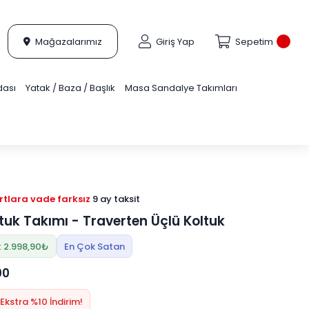
Mağazalarımız
Giriş Yap
Sepetim
dası
Yatak / Baza / Başlık
Masa Sandalye Takımları
tlara vade farksız
9 ay taksit
ltuk Takımı - Traverten Üçlü Koltuk
: 2.998,90₺
En Çok Satan
00
Ekstra %10 İndirim!