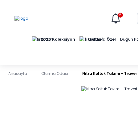
5
Online'a Özel
2026 Koleksiyon
Düğün Pa
Anasayfa
Oturma Odası
Nitra Koltuk Takımı - Traver