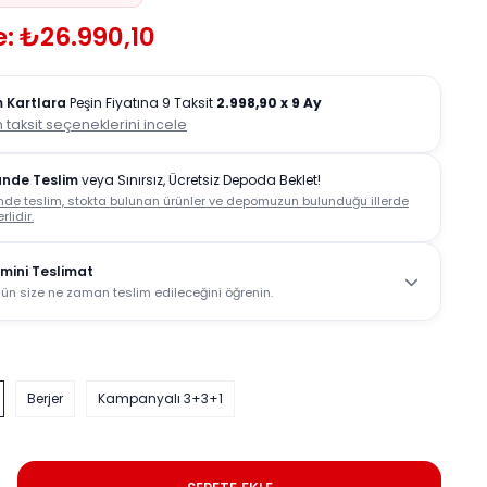
: ₺26.990,10
 Kartlara
Peşin Fiyatına 9 Taksit
2.998,90
x 9 Ay
 taksit seçeneklerini incele
ünde Teslim
veya Sınırsız, Ücretsiz Depoda Beklet!
nde teslim, stokta bulunan ürünler ve depomuzun bulunduğu illerde
rlidir.
mini Teslimat
ün size ne zaman teslim edileceğini öğrenin.
Berjer
Kampanyalı 3+3+1