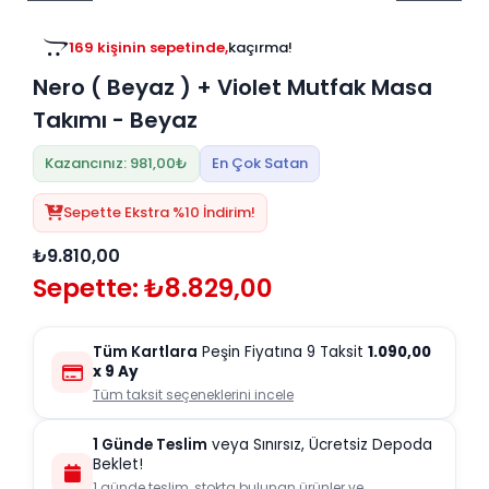
Tv
Duvar Rafı
Puf Modelleri
Genç Odası
Üniteleri/Sehpaları
169 kişinin sepetinde,
kaçırma!
Baza
Köşe Rafı
Nero ( Beyaz ) + Violet Mutfak Masa
Orta Sehpa
Çalışma Masası
Tablo
Takımı - Beyaz
Zigon Sehpa
Duvar Rafı
Kazancınız: 981,00₺
En Çok Satan
Orta Puflar
Kitaplık
Sepette Ekstra %10 İndirim!
Oturma Odası
Oyun ve Aktivite
Puf Modelleri
Masa Setleri
₺9.810,00
Sepette: ₺8.829,00
Tüm Kartlara
Peşin Fiyatına 9 Taksit
1.090,00
x 9 Ay
Tüm taksit seçeneklerini incele
1 Günde Teslim
veya Sınırsız, Ücretsiz Depoda
Beklet!
1 günde teslim, stokta bulunan ürünler ve