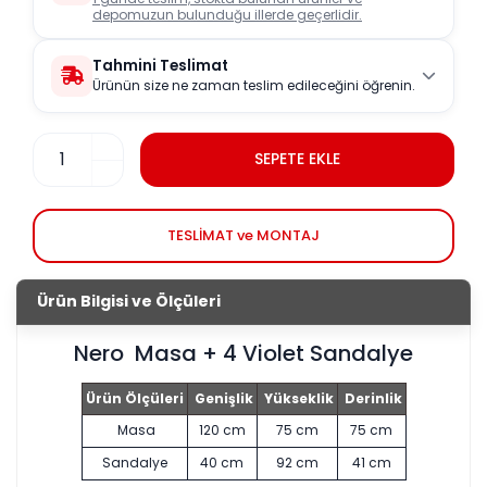
depomuzun bulunduğu illerde geçerlidir.
Tahmini Teslimat
Ürünün size ne zaman teslim edileceğini öğrenin.
SEPETE EKLE
TESLİMAT ve MONTAJ
Ürün Bilgisi ve Ölçüleri
Nero Masa + 4 Violet Sandalye
Ürün Ölçüleri
Genişlik
Yükseklik
Derinlik
Masa
120 cm
75 cm
75 cm
Sandalye
40 cm
92 cm
41 cm