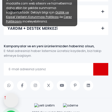
modalife.com web sitesini ve hizmetlerimizi
daha etkin bir şekilde sunmamızı
GÜNCEL
sağlamaktadır. Detaylı bilgi için
Gizlilik ve
Kişisel Verilerin Korunması Politikası
ile
Çerez
Politikasını
inceleyebilirsiniz.
YARDIM + DESTEK MERKEZİ
Kampanyalar ve en yeni ürünlerimizden haberiniz olsun,
E-Mail adresinizi haber listemize ücretsiz kaydedin, bizi takip
etmeye başlayın.
↑