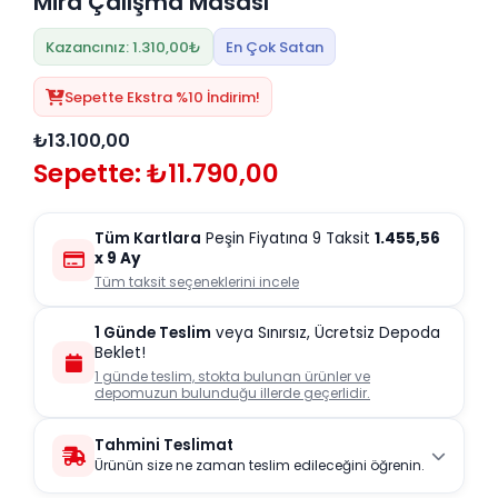
Mira Çalışma Masası
Kazancınız: 1.310,00₺
En Çok Satan
Sepette Ekstra %10 İndirim!
₺13.100,00
Sepette: ₺11.790,00
Tüm Kartlara
Peşin Fiyatına 9 Taksit
1.455,56
x 9 Ay
Tüm taksit seçeneklerini incele
1 Günde Teslim
veya Sınırsız, Ücretsiz Depoda
Beklet!
1 günde teslim, stokta bulunan ürünler ve
depomuzun bulunduğu illerde geçerlidir.
Tahmini Teslimat
Ürünün size ne zaman teslim edileceğini öğrenin.