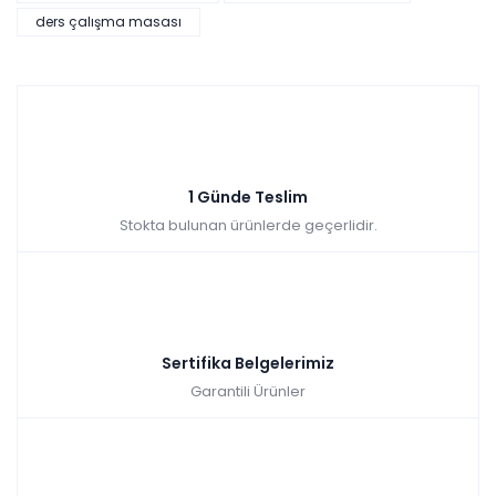
ders çalışma masası
Tüm kartlara vade
9 ay
farksız
taksit
Sepette: 6.649,20₺
Kazancınız: 738,80₺
Hızlı Teslimat
1 Günde Teslim
₺7.388,00
Stokta bulunan ürünlerde geçerlidir.
Sertifika Belgelerimiz
Garantili Ürünler
Retro Çalışma Masası
Renkler yükleniyor…