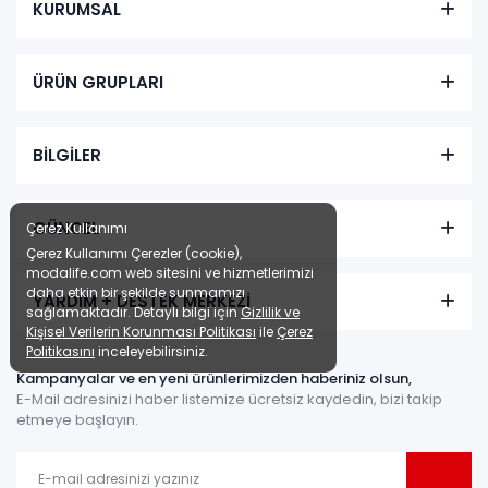
KURUMSAL
farksız
taksit
Sepette: 4.185,90₺
Kazancınız: 465,10₺
ÜRÜN GRUPLARI
Hızlı Teslimat
₺4.651,00
BİLGİLER
GÜNCEL
Çerez Kullanımı
Çerez Kullanımı Çerezler (cookie),
modalife.com web sitesini ve hizmetlerimizi
daha etkin bir şekilde sunmamızı
YARDIM + DESTEK MERKEZİ
sağlamaktadır. Detaylı bilgi için
Gizlilik ve
Kişisel Verilerin Korunması Politikası
ile
Çerez
Politikasını
inceleyebilirsiniz.
Kampanyalar ve en yeni ürünlerimizden haberiniz olsun,
E-Mail adresinizi haber listemize ücretsiz kaydedin, bizi takip
etmeye başlayın.