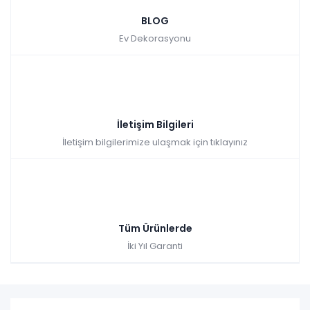
Tüm kartlara vade
9 ay
BLOG
farksız
taksit
Ev Dekorasyonu
Sepette: 7.159,50₺
Kazancınız: 795,50₺
Hızlı Teslimat
₺7.955,00
İletişim Bilgileri
İletişim bilgilerimize ulaşmak için tıklayınız
Tüm Ürünlerde
Arya Çalışma Masası
İki Yıl Garanti
Tüm kartlara vade
9 ay