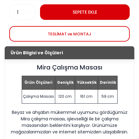
SEPETE EKLE
TESLİMAT ve MONTAJ
Ürün Bilgisi ve Ölçüleri
Mira Çalışma Masası
Ürün Ölçüleri
Genişlik
Yükseklik
Derinlik
Çalışma Masası
120 cm
161 cm
59 cm
Beyaz ve ahşabın mükemmel uyumunu gördüğümüz
Mira çalışma masası, işlevselliği ile bir çalışma
masasından beklentini karşılıyor. Ürünümüze
mağazalarımızdan ve internet sitemizden ulaşabilirsin.