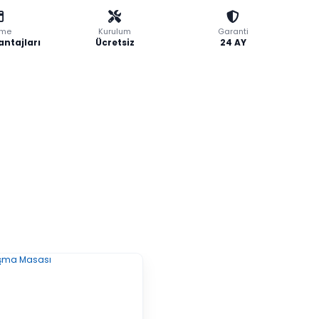
me
Kurulum
Garanti
antajları
Ücretsiz
24 AY