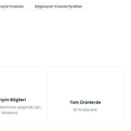
isayar masası
bilgisayar masası fiyatları
tişim Bilgileri
Tüm Ürünlerde
gilerimize ulaşmak için
İki Yıl Garanti
tıklayınız