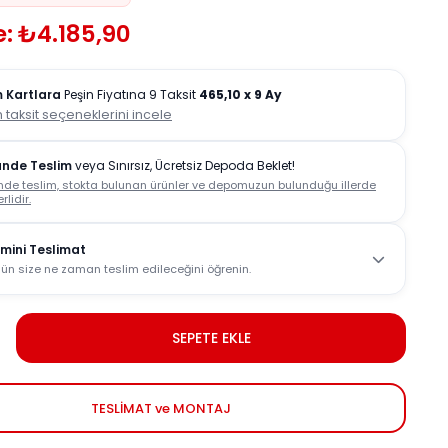
: ₺4.185,90
 Kartlara
Peşin Fiyatına 9 Taksit
465,10
x 9 Ay
 taksit seçeneklerini incele
ünde Teslim
veya Sınırsız, Ücretsiz Depoda Beklet!
nde teslim, stokta bulunan ürünler ve depomuzun bulunduğu illerde
rlidir.
mini Teslimat
ün size ne zaman teslim edileceğini öğrenin.
SEPETE EKLE
TESLİMAT ve MONTAJ