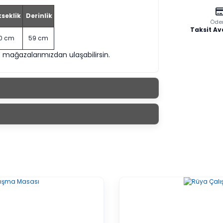
seklik
Derinlik
Öde
Taksit Av
0 cm
59 cm
 mağazalarımızdan ulaşabilirsin.