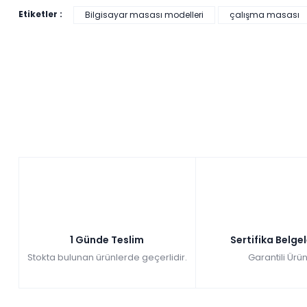
Etiketler :
Bilgisayar masası modelleri
çalışma masası
1 Günde Teslim
Sertifika Belge
Stokta bulunan ürünlerde geçerlidir.
Garantili Ürün