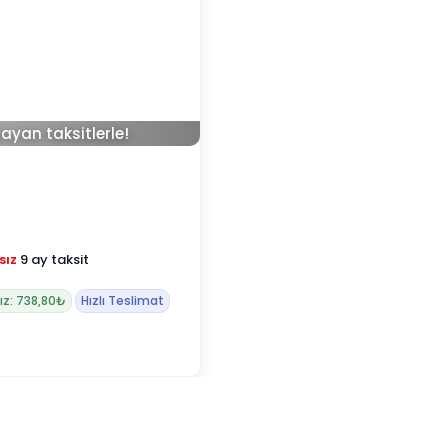
ayan taksitlerle!
sız
9 ay taksit
ız: 738,80₺
Hızlı Teslimat