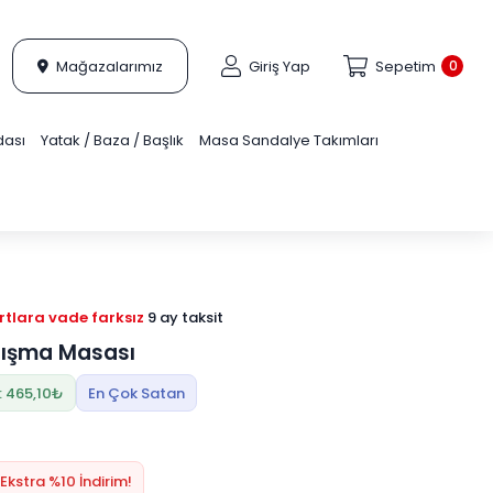
Mağazalarımız
Giriş Yap
Sepetim
0
dası
Yatak / Baza / Başlık
Masa Sandalye Takımları
tlara vade farksız
9 ay taksit
lışma Masası
: 465,10₺
En Çok Satan
Ekstra %10 İndirim!