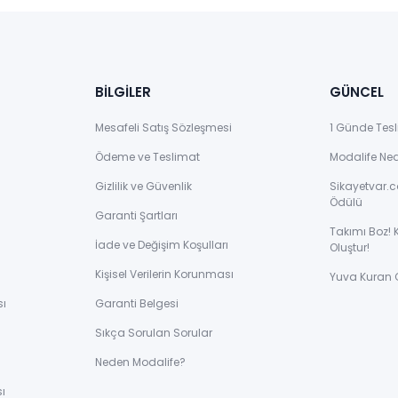
BİLGİLER
GÜNCEL
Mesafeli Satış Sözleşmesi
1 Günde Tesl
Ödeme ve Teslimat
Modalife Ne
Gizlilik ve Güvenlik
Sikayetvar.c
Ödülü
Garanti Şartları
Takımı Boz! 
İade ve Değişim Koşulları
Oluştur!
Kişisel Verilerin Korunması
Yuva Kuran 
sı
Garanti Belgesi
Sıkça Sorulan Sorular
ı
Neden Modalife?
ı