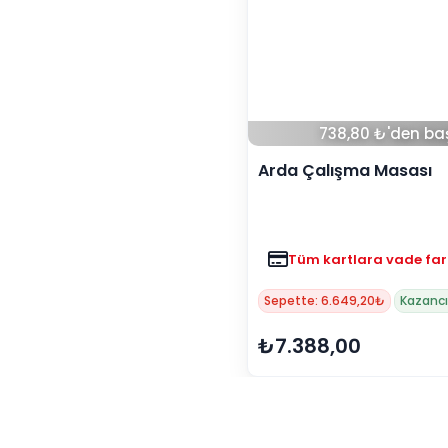
738,80 ₺'den baş
Arda Çalışma Masası
Tüm kartlara vade far
Sepette: 6.649,20₺
Kazancı
₺7.388,00