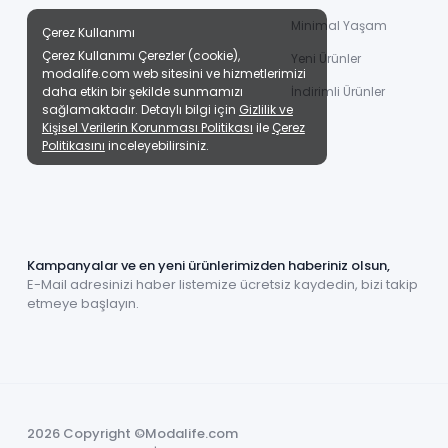
Minimal Yaşam
Çerez Kullanımı
Çerez Kullanımı Çerezler (cookie),
Yeni Ürünler
modalife.com web sitesini ve hizmetlerimizi
daha etkin bir şekilde sunmamızı
İndirimli Ürünler
sağlamaktadır. Detaylı bilgi için
Gizlilik ve
Kişisel Verilerin Korunması Politikası
ile
Çerez
Politikasını
inceleyebilirsiniz.
Kampanyalar ve en yeni ürünlerimizden haberiniz olsun,
E-Mail adresinizi haber listemize ücretsiz kaydedin, bizi takip
etmeye başlayın.
2026 Copyright ©Modalife.com