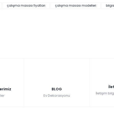
çalışma masası fiyatları
çalışma masası modelleri
bilg
İle
lerimiz
BLOG
İletişim bil
ler
Ev Dekorasyonu