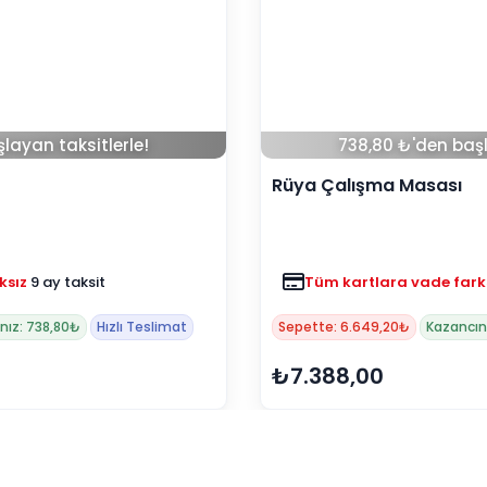
layan taksitlerle!
738,80 ₺'den başl
Rüya Çalışma Masası
ksız
9 ay taksit
Tüm kartlara vade fark
nız: 738,80₺
Hızlı Teslimat
Sepette: 6.649,20₺
Kazancın
₺7.388,00