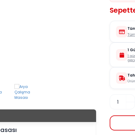
Sepette
Tüm
Tüm
1 G
1 gü
geçe
Tah
Ürün
asası