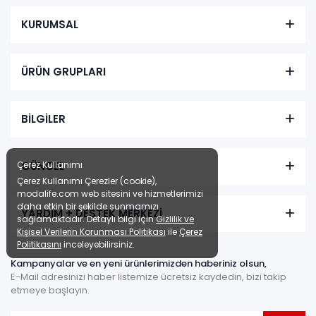
KURUMSAL
ÜRÜN GRUPLARI
BİLGİLER
Çerez Kullanımı
GÜNCEL
Çerez Kullanımı Çerezler (cookie),
modalife.com web sitesini ve hizmetlerimizi
daha etkin bir şekilde sunmamızı
YARDIM + DESTEK MERKEZİ
sağlamaktadır. Detaylı bilgi için
Gizlilik ve
Kişisel Verilerin Korunması Politikası
ile
Çerez
Politikasını
inceleyebilirsiniz.
Kampanyalar ve en yeni ürünlerimizden haberiniz olsun,
E-Mail adresinizi haber listemize ücretsiz kaydedin, bizi takip
etmeye başlayın.