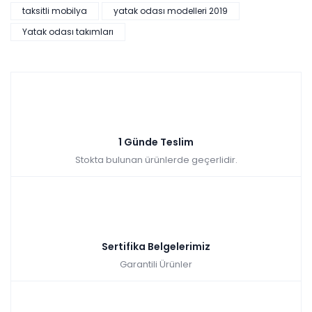
taksitli mobilya
yatak odası modelleri 2019
ulaşabilirsin.
Yatak odası takımları
Tüm kartlara vade
9 ay
farksız
taksit
Sepette: 2.241,00₺
Kazancınız: 249,00₺
Hızlı Teslimat
₺2.490,00
1 Günde Teslim
Stokta bulunan ürünlerde geçerlidir.
Sertifika Belgelerimiz
Garantili Ürünler