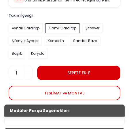
Ürünün size ne zaman teslim edileceğini öğrenin.
Takım İçeriği
Aynalı Gardırop
Camlı Gardırop
Şifonyer
Şifonyer Aynası
Komodin
Sandıklı Baza
Başlık
Karyola
SEPETE EKLE
TESLİMAT ve MONTAJ
Modüler Parça Seçenekleri