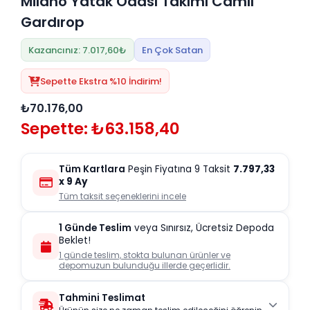
Milano Yatak Odası Takımı Camlı
Gardırop
Kazancınız: 7.017,60₺
En Çok Satan
Sepette Ekstra %10 İndirim!
₺70.176,00
Sepette: ₺63.158,40
Tüm Kartlara
Peşin Fiyatına 9 Taksit
7.797,33
x 9 Ay
Tüm taksit seçeneklerini incele
1 Günde Teslim
veya Sınırsız, Ücretsiz Depoda
Beklet!
1 günde teslim, stokta bulunan ürünler ve
depomuzun bulunduğu illerde geçerlidir.
Tahmini Teslimat