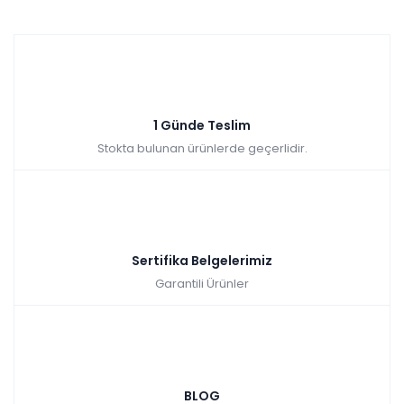
Tüm kartlara vade
9 ay
farksız
taksit
Sepette: 2.241,00₺
Kazancınız: 249,00₺
Hızlı Teslimat
₺2.490,00
1 Günde Teslim
Stokta bulunan ürünlerde geçerlidir.
Sertifika Belgelerimiz
Garantili Ürünler
BLOG