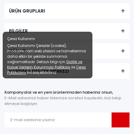
ÜRÜN GRUPLARI
BİLGİLER
Çerez Kullanımı
Çerez Kullanımı Çerezler (cookie),
GÜNCEL
modalife.com web sitesini ve hizmetlerimizi
daha etkin bir şekilde sunmamızı
sağlamaktadır. Detaylı bilgi için
Gizlilik ve
Kişisel Verilerin Korunması Politikası
ile
Çerez
YARDIM + DESTEK MERKEZİ
Politikasını
inceleyebilirsiniz.
Kampanyalar ve en yeni ürünlerimizden haberiniz olsun,
E-Mail adresinizi haber listemize ücretsiz kaydedin, bizi takip
etmeye başlayın.