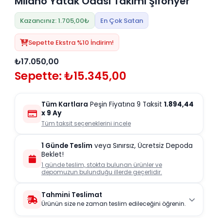
Milano Yatak Odası Takımı Şifonyer
Kazancınız: 1.705,00₺
En Çok Satan
Sepette Ekstra %10 İndirim!
₺17.050,00
Sepette: ₺15.345,00
Tüm Kartlara
Peşin Fiyatına 9 Taksit
1.894,44
x 9 Ay
Tüm taksit seçeneklerini incele
1 Günde Teslim
veya Sınırsız, Ücretsiz Depoda
Beklet!
1 günde teslim, stokta bulunan ürünler ve
depomuzun bulunduğu illerde geçerlidir.
Tahmini Teslimat
Ürünün size ne zaman teslim edileceğini öğrenin.