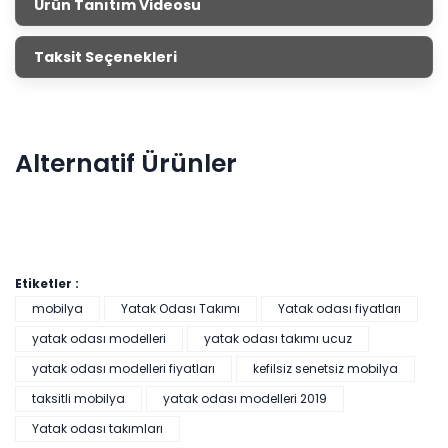
Ürün Tanıtım Videosu
Taksit Seçenekleri
Alternatif Ürünler
Etiketler :
mobilya
Yatak Odası Takımı
Yatak odası fiyatları
yatak odası modelleri
yatak odası takımı ucuz
yatak odası modelleri fiyatları
kefilsiz senetsiz mobilya
Pratik Çok Amaçlı Dolap - Beyaz
taksitli mobilya
yatak odası modelleri 2019
Yatak odası takımları