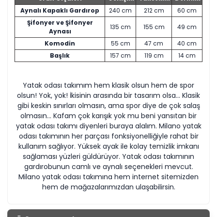
Aynalı Kapaklı Gardırop
240
cm
212
cm
60 cm
Şifonyer ve Şifonyer
135
cm
155
cm
49
cm
Aynası
Komodin
55 cm
47 cm
40
cm
Başlık
157 cm
119 cm
14 cm
Yatak odası takımım hem klasik olsun hem de spor
olsun! Yok, yok! İkisinin arasında bir tasarım olsa... Klasik
gibi keskin sınırları olmasın, ama spor diye de çok salaş
olmasın... Kafam çok karışık yok mu beni yansıtan bir
yatak odası takımı diyenleri buraya alalım. Milano yatak
odası takımının her parçası fonksiyonelliğiyle rahat bir
kullanım sağlıyor. Yüksek ayak ile kolay temizlik imkanı
sağlaması yüzleri güldürüyor. Yatak odası takımının
gardırobunun camlı ve aynalı seçenekleri mevcut.
Milano yatak odası takımına hem internet sitemizden
hem de mağazalarımızdan ulaşabilirsin.