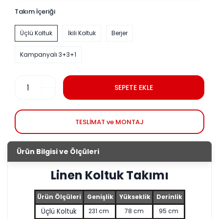
Takım İçeriği
Üçlü Koltuk
İkili Koltuk
Berjer
Kampanyalı 3+3+1
SEPETE EKLE
TESLİMAT ve MONTAJ
Ürün Bilgisi ve Ölçüleri
Linen Koltuk Takımı
Ürün Ölçüleri
Genişlik
Yükseklik
Derinlik
Üçlü Koltuk
231 cm
78 cm
95 cm