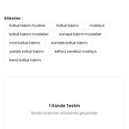
Etiketler :
Koltuk takımı fiyatları
Koltuk takımı
mobilya
koltuk takımı modelleri
kanepe takımı modelleri
midi koltuk takımı
sandıklı koltuk takımı
yataklı koltuk takımı
kefilsiz senetsiz mobilya
trend koltuk takımı
1 Günde Teslim
Stokta bulunan ürünlerde geçerlidir.