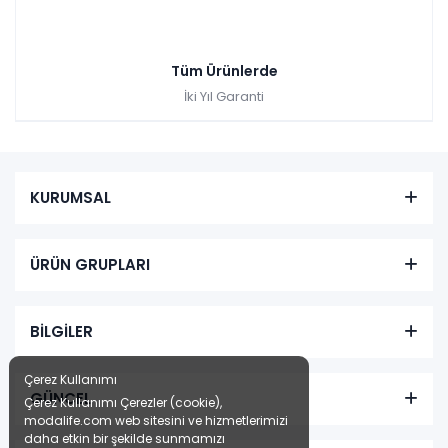
Tüm Ürünlerde
İki Yıl Garanti
KURUMSAL
ÜRÜN GRUPLARI
BİLGİLER
Çerez Kullanımı
GÜNCEL
Çerez Kullanımı Çerezler (cookie),
modalife.com web sitesini ve hizmetlerimizi
daha etkin bir şekilde sunmamızı