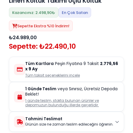
Linen Koltuk Takımı Üçlü Koltuk
Kazancınız: 2.498,90₺
En Çok Satan
Sepette Ekstra %10 İndirim!
₺24.989,00
Sepette: ₺22.490,10
Tüm Kartlara
Peşin Fiyatına 9 Taksit
2.776,56
x 9 Ay
Tüm taksit seçeneklerini incele
1 Günde Teslim
veya Sınırsız, Ücretsiz Depoda
Beklet!
1 günde teslim, stokta bulunan ürünler ve
depomuzun bulunduğu illerde geçerlidir.
Tahmini Teslimat
Ürünün size ne zaman teslim edileceğini öğrenin.