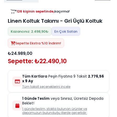
Tv
Duvar Rafı
Puf Modelleri
Genç Odası
Üniteleri/Sehpaları
126 kişinin sepetinde,
kaçırma!
Baza
Köşe Rafı
Linen Koltuk Takımı - Gri Üçlü Koltuk
Orta Sehpa
Çalışma Masası
Tablo
Zigon Sehpa
Kazancınız: 2.498,90₺
En Çok Satan
Duvar Rafı
Orta Puflar
Sepette Ekstra %10 İndirim!
Kitaplık
Oturma Odası
₺24.989,00
Oyun ve Aktivite
Puf Modelleri
Sepette: ₺22.490,10
Masa Setleri
Tüm Kartlara
Peşin Fiyatına 9 Taksit
2.776,56
x 9 Ay
Tüm taksit seçeneklerini incele
1 Günde Teslim
veya Sınırsız, Ücretsiz Depoda
Beklet!
1 günde teslim, stokta bulunan ürünler ve
depomuzun bulunduğu illerde geçerlidir.