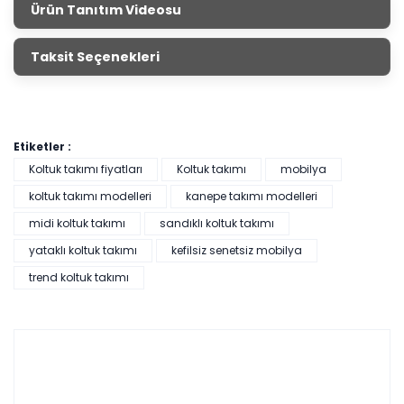
Ürün Tanıtım Videosu
Taksit Seçenekleri
Etiketler :
Koltuk takımı fiyatları
Koltuk takımı
mobilya
koltuk takımı modelleri
kanepe takımı modelleri
midi koltuk takımı
sandıklı koltuk takımı
yataklı koltuk takımı
kefilsiz senetsiz mobilya
trend koltuk takımı