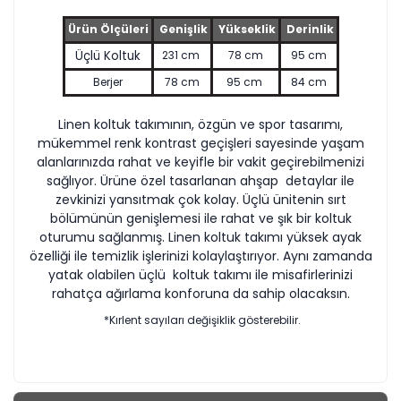
Ürün Ölçüleri
Genişlik
Yükseklik
Derinlik
Üçlü Koltuk
231 cm
78 cm
95 cm
Berjer
78 cm
95 cm
84 cm
Linen koltuk takımının, özgün ve spor tasarımı,
mükemmel renk kontrast geçişleri sayesinde yaşam
alanlarınızda rahat ve keyifle bir vakit geçirebilmenizi
sağlıyor. Ürüne özel tasarlanan ahşap detaylar ile
zevkinizi yansıtmak çok kolay. Üçlü ünitenin sırt
bölümünün genişlemesi ile rahat ve şık bir koltuk
oturumu sağlanmış. Linen koltuk takımı yüksek ayak
özelliği ile temizlik işlerinizi kolaylaştırıyor. Aynı zamanda
yatak olabilen üçlü koltuk takımı ile misafirlerinizi
rahatça ağırlama konforuna da sahip olacaksın.
*Kırlent sayıları değişiklik gösterebilir.