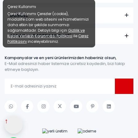
Çerez Kullanımı
Çerez Kullanımı Çerezler (cookie),
GÜNCEL
modalife.com web sitesini ve hizmetlerimizi
daha etkin bir şekilde sunmamızı
sağlamaktadır. Detaylı bilgi için
Gizlilik ve
YARDIM + DESTEK MERKEZİ
Kişisel Verilerin Korunması Politikası
ile
Çerez
Politikasını
inceleyebilirsiniz.
Kampanyalar ve en yeni ürünlerimizden haberiniz olsun,
E-Mail adresinizi haber listemize ücretsiz kaydedin, bizi takip
etmeye başlayın.
↑