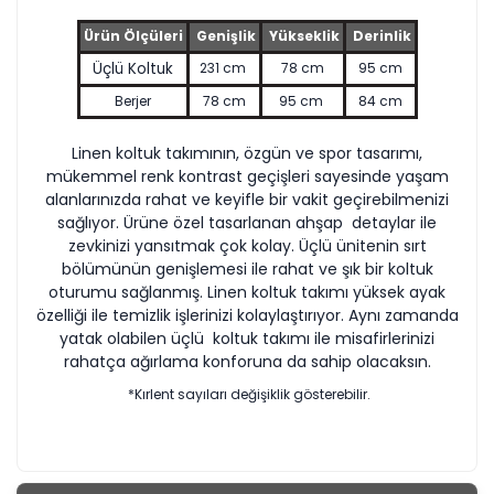
Ürün Ölçüleri
Genişlik
Yükseklik
Derinlik
Üçlü Koltuk
231 cm
78 cm
95 cm
Berjer
78 cm
95 cm
84 cm
Linen koltuk takımının, özgün ve spor tasarımı,
mükemmel renk kontrast geçişleri sayesinde yaşam
alanlarınızda rahat ve keyifle bir vakit geçirebilmenizi
sağlıyor. Ürüne özel tasarlanan ahşap detaylar ile
zevkinizi yansıtmak çok kolay. Üçlü ünitenin sırt
bölümünün genişlemesi ile rahat ve şık bir koltuk
oturumu sağlanmış. Linen koltuk takımı yüksek ayak
özelliği ile temizlik işlerinizi kolaylaştırıyor. Aynı zamanda
yatak olabilen üçlü koltuk takımı ile misafirlerinizi
rahatça ağırlama konforuna da sahip olacaksın.
*Kırlent sayıları değişiklik gösterebilir.