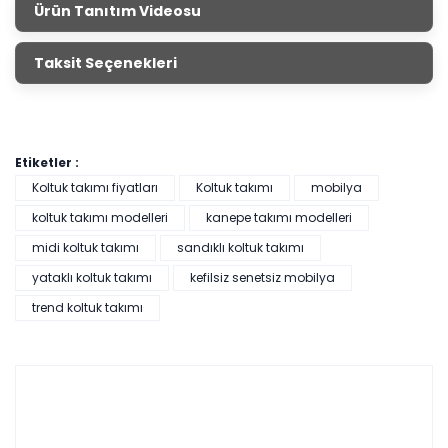
Ürün Tanıtım Videosu
Taksit Seçenekleri
Etiketler :
Koltuk takımı fiyatları
Koltuk takımı
mobilya
koltuk takımı modelleri
kanepe takımı modelleri
midi koltuk takımı
sandıklı koltuk takımı
yataklı koltuk takımı
kefilsiz senetsiz mobilya
trend koltuk takımı