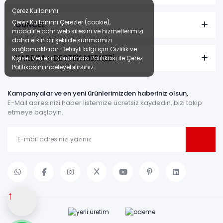
Çerez Kullanımı
Çerez Kullanımı Çerezler (cookie),
GÜNCEL
modalife.com web sitesini ve hizmetlerimizi
daha etkin bir şekilde sunmamızı
sağlamaktadır. Detaylı bilgi için
Gizlilik ve
YARDIM + DESTEK MERKEZİ
Kişisel Verilerin Korunması Politikası
ile
Çerez
Politikasını
inceleyebilirsiniz.
Kampanyalar ve en yeni ürünlerimizden haberiniz olsun,
E-Mail adresinizi haber listemize ücretsiz kaydedin, bizi takip
etmeye başlayın.
↑