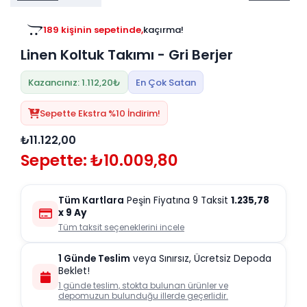
Tv
Duvar Rafı
Puf Modelleri
Genç Odası
Üniteleri/Sehpaları
189 kişinin sepetinde,
kaçırma!
Baza
Köşe Rafı
Linen Koltuk Takımı - Gri Berjer
Orta Sehpa
Çalışma Masası
Tablo
Zigon Sehpa
Kazancınız: 1.112,20₺
En Çok Satan
Duvar Rafı
Orta Puflar
Sepette Ekstra %10 İndirim!
Kitaplık
Oturma Odası
₺11.122,00
Oyun ve Aktivite
Puf Modelleri
Sepette: ₺10.009,80
Masa Setleri
Tüm Kartlara
Peşin Fiyatına 9 Taksit
1.235,78
x 9 Ay
Tüm taksit seçeneklerini incele
1 Günde Teslim
veya Sınırsız, Ücretsiz Depoda
Beklet!
1 günde teslim, stokta bulunan ürünler ve
depomuzun bulunduğu illerde geçerlidir.