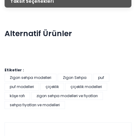
Taksit Seçenekleri
mağazalarımızdan satın alarak evini dekore edebilirsin.
Alternatif Ürünler
Etiketler :
Zigon sehpa modelleri
Zigon Sehpa
puf
puf modelleri
çiçeklik
çiçeklik modelleri
köşe rafı
zigon sehpa modelleri ve fiyatları
Pratik Çok Amaçlı Dolap - Beyaz
sehpa fiyatları ve modelleri
Tüm kartlara vade
9 ay
farksız
taksit