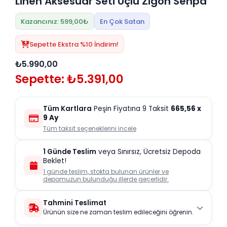
Linen Aksesuar Seti Üçlü Zigon Sehpa
Kazancınız: 599,00₺
En Çok Satan
Sepette Ekstra %10 İndirim!
₺5.990,00
Sepette: ₺5.391,00
Tüm Kartlara
Peşin Fiyatına 9 Taksit
665,56
x
9 Ay
Tüm taksit seçeneklerini incele
1 Günde Teslim
veya Sınırsız, Ücretsiz Depoda
Beklet!
1 günde teslim, stokta bulunan ürünler ve
depomuzun bulunduğu illerde geçerlidir.
Tahmini Teslimat
Ürünün size ne zaman teslim edileceğini öğrenin.