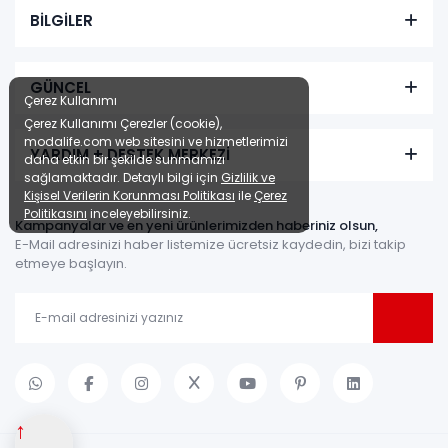
BİLGİLER
GÜNCEL
Çerez Kullanımı
Çerez Kullanımı Çerezler (cookie),
modalife.com web sitesini ve hizmetlerimizi
YARDIM + DESTEK MERKEZİ
daha etkin bir şekilde sunmamızı
sağlamaktadır. Detaylı bilgi için
Gizlilik ve
Kişisel Verilerin Korunması Politikası
ile
Çerez
Politikasını
inceleyebilirsiniz.
Kampanyalar ve en yeni ürünlerimizden haberiniz olsun,
E-Mail adresinizi haber listemize ücretsiz kaydedin, bizi takip
etmeye başlayın.
↑