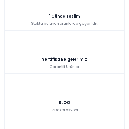
Sepette: 2.241,00₺
Kazancınız: 249,00₺
Hızlı Teslimat
1 Günde Teslim
₺2.490,00
Stokta bulunan ürünlerde geçerlidir.
Sertifika Belgelerimiz
Garantili Ürünler
BLOG
Ev Dekorasyonu