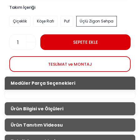
Takım İçeriği
Çiçeklik
Köşe Rafı
Puf
Üçlü Zigon Sehpa
SEPETE EKLE
TESLİMAT ve MONTAJ
Modüler Parça Seçenekleri
Ürün Bilgisi ve Ölçüleri
Aksesuar Setleri
Ürün Tanıtım Videosu
Salonların tamamlayıcısı aksesuar setleri ile evini
güzelleştirmek senin elinde. İnternet sitemizden veya