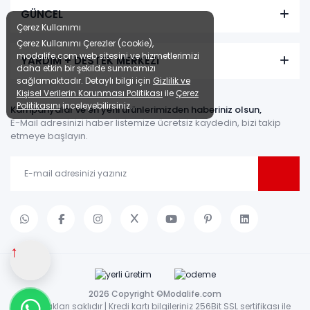
GÜNCEL
Çerez Kullanımı
Çerez Kullanımı Çerezler (cookie),
modalife.com web sitesini ve hizmetlerimizi
YARDIM + DESTEK MERKEZİ
daha etkin bir şekilde sunmamızı
sağlamaktadır. Detaylı bilgi için
Gizlilik ve
Kişisel Verilerin Korunması Politikası
ile
Çerez
Politikasını
inceleyebilirsiniz.
Kampanyalar ve en yeni ürünlerimizden haberiniz olsun,
E-Mail adresinizi haber listemize ücretsiz kaydedin, bizi takip
etmeye başlayın.
↑
2026 Copyright ©Modalife.com
Tüm hakları saklıdır | Kredi kartı bilgileriniz 256Bit SSL sertifikası ile