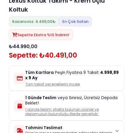
Lexus Koltuk Takımı - Krem Üçlü
Koltuk
Kazancınız: 4.499,00₺
En Çok Satan
Sepette Ekstra %10 İndirim!
₺44.990,00
Sepette: ₺40.491,00
Tüm Kartlara
Peşin Fiyatına 9 Taksit
4.998,89
x 9 Ay
Tüm taksit seçeneklerini incele
1 Günde Teslim
veya Sınırsız, Ücretsiz Depoda
Beklet!
1 günde teslim, stokta bulunan ürünler ve
depomuzun bulunduğu illerde geçerlidir.
Tahmini Teslimat