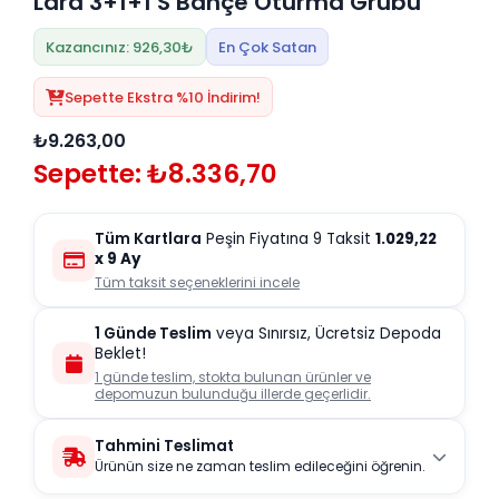
Lara 3+1+1 S Bahçe Oturma Grubu
Kazancınız: 926,30₺
En Çok Satan
Sepette Ekstra %10 İndirim!
₺9.263,00
Sepette: ₺8.336,70
Tüm Kartlara
Peşin Fiyatına 9 Taksit
1.029,22
x 9 Ay
Tüm taksit seçeneklerini incele
1 Günde Teslim
veya Sınırsız, Ücretsiz Depoda
Beklet!
1 günde teslim, stokta bulunan ürünler ve
depomuzun bulunduğu illerde geçerlidir.
Tahmini Teslimat
Ürünün size ne zaman teslim edileceğini öğrenin.