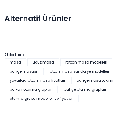
Alternatif Ürünler
Etiketler :
masa
ucuz masa
rattan masa modelleri
bahçe masası
rattan masa sandalye modelleri
yuvarlak rattan masa fiyatları
bahçe masa takımı
Lara Bahçe-Balkon Köşe Takımı
balkon oturma grupları
bahçe oturma grupları
Renkler yükleniyor…
oturma grubu modelleri ve fiyatları
Tüm kartlara vade
9 ay
farksız
taksit
Sepette: 11.160,00₺
Kazancınız: 1.240,00₺
Hızlı Teslimat