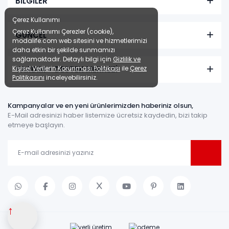
BİLGİLER
Çerez Kullanımı
Çerez Kullanımı Çerezler (cookie),
GÜNCEL
modalife.com web sitesini ve hizmetlerimizi
daha etkin bir şekilde sunmamızı
sağlamaktadır. Detaylı bilgi için
Gizlilik ve
Kişisel Verilerin Korunması Politikası
ile
Çerez
YARDIM + DESTEK MERKEZİ
Politikasını
inceleyebilirsiniz.
Kampanyalar ve en yeni ürünlerimizden haberiniz olsun,
E-Mail adresinizi haber listemize ücretsiz kaydedin, bizi takip
etmeye başlayın.
↑