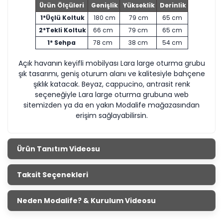
Ürün Ölçüleri
Genişlik
Yükseklik
Derinlik
1*Üçlü Koltuk
180 cm
79 cm
65 cm
2*Tekli Koltuk
66 cm
79 cm
65 cm
1* Sehpa
78 cm
38 cm
54 cm
Açık havanın keyifli mobilyası Lara large oturma grubu
şık tasarımı, geniş oturum alanı ve kalitesiyle bahçene
şıklık katacak. Beyaz, cappucino, antrasit renk
seçeneğiyle Lara large oturma grubuna web
sitemizden ya da en yakın Modalife mağazasından
erişim sağlayabilirsin.
Ürün Tanıtım Videosu
Taksit Seçenekleri
Neden Modalife? & Kurulum Videosu