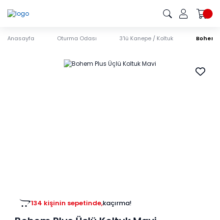
Anasayfa
Oturma Odası
3'lü Kanepe / Koltuk
Bohem P
134 kişinin sepetinde,
kaçırma!