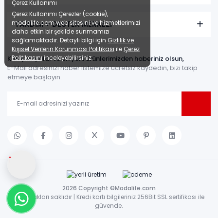
Çerez Kullanımı
Çerez Kullanımı Çerezler (cookie),
modalife.com web sitesini ve hizmetlerimizi
YARDIM + DESTEK MERKEZİ
daha etkin bir şekilde sunmamızı
sağlamaktadır. Detaylı bilgi için
Gizlilik ve
Kişisel Verilerin Korunması Politikası
ile
Çerez
Politikasını
inceleyebilirsiniz.
Kampanyalar ve en yeni ürünlerimizden haberiniz olsun,
E-Mail adresinizi haber listemize ücretsiz kaydedin, bizi takip
etmeye başlayın.
↑
2026 Copyright ©Modalife.com
Tüm hakları saklıdır | Kredi kartı bilgileriniz 256Bit SSL sertifikası ile
güvende.