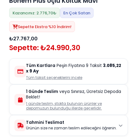
Bohem Plus Üçlü Koltuk Mavi
Kazancınız: 2.776,70₺
En Çok Satan
Sepette Ekstra %10 İndirim!
₺27.767,00
Sepette: ₺24.990,30
Tüm Kartlara
Peşin Fiyatına 9 Taksit
3.085,22
x 9 Ay
Tüm taksit seçeneklerini incele
1 Günde Teslim
veya Sınırsız, Ücretsiz Depoda
Beklet!
1 günde teslim, stokta bulunan ürünler ve
depomuzun bulunduğu illerde geçerlidir.
Tahmini Teslimat
Ürünün size ne zaman teslim edileceğini öğrenin.