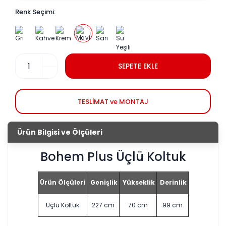
Renk Seçimi:
SEPETE EKLE
TESLİMAT ve MONTAJ
Ürün Bilgisi ve Ölçüleri
Bohem Plus Üçlü Koltuk
Ürün Ölçüleri
Genişlik
Yükseklik
Derinlik
Üçlü Koltuk
227 cm
70 cm
99 cm