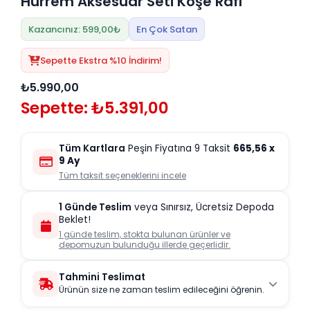
Hürrem Aksesuar Seti Köşe Rafı
Kazancınız: 599,00₺
En Çok Satan
Sepette Ekstra %10 İndirim!
₺5.990,00
Sepette: ₺5.391,00
Tüm Kartlara
Peşin Fiyatına 9 Taksit
665,56
x
9 Ay
Tüm taksit seçeneklerini incele
1 Günde Teslim
veya Sınırsız, Ücretsiz Depoda
Beklet!
1 günde teslim, stokta bulunan ürünler ve
depomuzun bulunduğu illerde geçerlidir.
Tahmini Teslimat
Ürünün size ne zaman teslim edileceğini öğrenin.