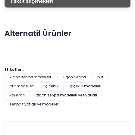
Taksit Seçenekleri
mağazalarımızdan satın alarak evini dekore edebilirsin.
Alternatif Ürünler
Etiketler :
Zigon sehpa modelleri
Zigon Sehpa
puf
puf modelleri
çiçeklik
çiçeklik modelleri
köşe rafı
zigon sehpa modelleri ve fiyatları
Pratik Çok Amaçlı Dolap - Beyaz
sehpa fiyatları ve modelleri
Tüm kartlara vade
9 ay
farksız
taksit