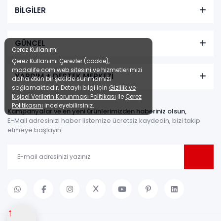
BİLGİLER
GÜNCEL
Çerez Kullanımı
Çerez Kullanımı Çerezler (cookie),
modalife.com web sitesini ve hizmetlerimizi
YARDIM + DESTEK MERKEZİ
daha etkin bir şekilde sunmamızı
sağlamaktadır. Detaylı bilgi için
Gizlilik ve
Kişisel Verilerin Korunması Politikası
ile
Çerez
Politikasını
inceleyebilirsiniz.
Kampanyalar ve en yeni ürünlerimizden haberiniz olsun,
E-Mail adresinizi haber listemize ücretsiz kaydedin, bizi takip
etmeye başlayın.
↑