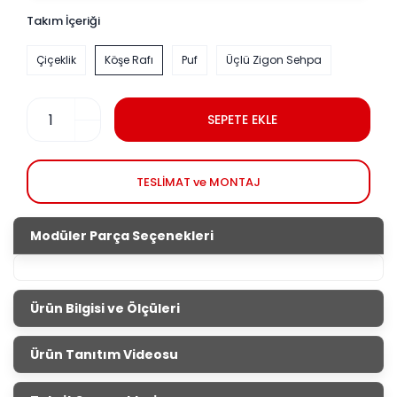
Takım İçeriği
Çiçeklik
Köşe Rafı
Puf
Üçlü Zigon Sehpa
SEPETE EKLE
TESLİMAT ve MONTAJ
Modüler Parça Seçenekleri
Ürün Bilgisi ve Ölçüleri
Aksesuar Setleri
Ürün Tanıtım Videosu
Salonların tamamlayıcısı aksesuar setleri ile evini
güzelleştirmek senin elinde. İnternet sitemizden veya