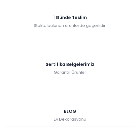
Sepette: 2.241,00₺
Kazancınız: 249,00₺
Hızlı Teslimat
1 Günde Teslim
₺2.490,00
Stokta bulunan ürünlerde geçerlidir.
Sertifika Belgelerimiz
Garantili Ürünler
BLOG
Ev Dekorasyonu