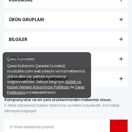
ÜRÜN GRUPLARI
BİLGİLER
GÜNCEL
Çerez Kullanımı
Çerez Kullanımı Çerezler (cookie),
modalife.com web sitesini ve hizmetlerimizi
daha etkin bir şekilde sunmamızı
YARDIM + DESTEK MERKEZİ
sağlamaktadır. Detaylı bilgi için
Gizlilik ve
Kişisel Verilerin Korunması Politikası
ile
Çerez
Politikasını
inceleyebilirsiniz.
Kampanyalar ve en yeni ürünlerimizden haberiniz olsun,
E-Mail adresinizi haber listemize ücretsiz kaydedin, bizi takip
etmeye başlayın.