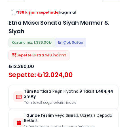
Tv
Duvar Rafı
Puf Modelleri
Genç Odası
Üniteleri/Sehpaları
188 kişinin sepetinde,
kaçırma!
Baza
Köşe Rafı
Etna Masa Sonata Siyah Mermer &
Orta Sehpa
Çalışma Masası
Tablo
Siyah
Zigon Sehpa
Duvar Rafı
Kazancınız: 1.336,00₺
En Çok Satan
Orta Puflar
Kitaplık
Sepette Ekstra %10 İndirim!
Oturma Odası
Oyun ve Aktivite
Puf Modelleri
Masa Setleri
₺13.360,00
Sepette: ₺12.024,00
Tüm Kartlara
Peşin Fiyatına 9 Taksit
1.484,44
x 9 Ay
Tüm taksit seçeneklerini incele
1 Günde Teslim
veya Sınırsız, Ücretsiz Depoda
Beklet!
1 günde teslim, stokta bulunan ürünler ve