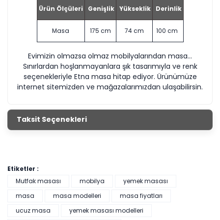
Ürün Ölçüleri
Genişlik
Yükseklik
Derinlik
Masa
175 cm
74 cm
100 cm
Evimizin olmazsa olmaz mobilyalarından masa...
Sınırlardan hoşlanmayanlara şık tasarımıyla ve renk
seçenekleriyle Etna masa hitap ediyor. Ürünümüze
internet sitemizden ve mağazalarımızdan ulaşabilirsin.
Taksit Seçenekleri
Etiketler :
Mutfak masası
mobilya
yemek masası
masa
masa modelleri
masa fiyatları
ucuz masa
yemek masası modelleri