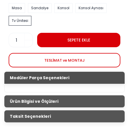
Masa
Sandalye
Konsol
Konsol Aynası
Tv Ünitesi
SEPETE EKLE
TESLİMAT ve MONTAJ
Modüler Parça Seçenekleri
Ürün Bilgisi ve Ölçüleri
Eco Bohem Yemek Odası
Taksit Seçenekleri
Ürün
Genişlik
Yükseklik
Derinlik
Ölçüleri