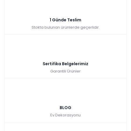
₺43.283,00
45.990,00 TL
1 Günde Teslim
Stokta bulunan ürünlerde geçerlidir.
Bohem Yemek Odası
Renkler yükleniyor…
Sertifika Belgelerimiz
Garantili Ürünler
Tüm kartlara
9 ay
vade farksız
taksit
Kazancınız: 7.740,00₺
Hızlı Teslimat
BLOG
₺42.250,00
49.990,00 TL
Ev Dekorasyonu