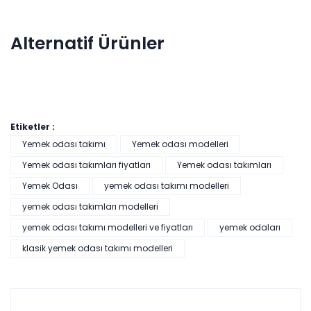
1*Konsol
160 cm
80 cm
40 cm
Tv Ünitesi
131 cm
50 cm
40 cm
Alternatif Ürünler
1*Sabit
138 cm
75 cm
90 cm
Masa
4*Sandalye
55 cm
88 cm
49 cm
Etiketler :
Yemek odası takımı
Yemek odası modelleri
Yemek odası takımları fiyatları
Yemek odası takımları
Salda Yemek Odası Takımı
Yemek Odası
yemek odası takımı modelleri
Renkler yükleniyor…
yemek odası takımları modelleri
yemek odası takımı modelleri ve fiyatları
yemek odaları
Tüm kartlara vade
9 ay
farksız
taksit
klasik yemek odası takımı modelleri
Kazancınız: 2.707,00₺
Hızlı Teslimat