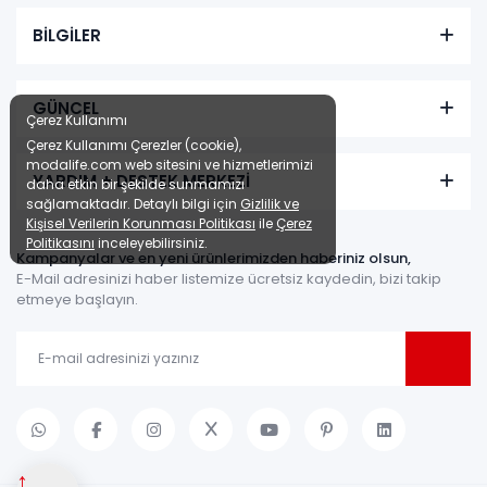
BİLGİLER
Nitra Yemek Odası
Renkler yükleniyor…
GÜNCEL
Çerez Kullanımı
Çerez Kullanımı Çerezler (cookie),
Tüm kartlara
9 ay
modalife.com web sitesini ve hizmetlerimizi
vade farksız
taksit
YARDIM + DESTEK MERKEZİ
daha etkin bir şekilde sunmamızı
Kazancınız: 6.723,00₺
sağlamaktadır. Detaylı bilgi için
Gizlilik ve
Kişisel Verilerin Korunması Politikası
ile
Çerez
Hızlı Teslimat
Politikasını
inceleyebilirsiniz.
Kampanyalar ve en yeni ürünlerimizden haberiniz olsun,
₺49.267,00
55.990,00 TL
E-Mail adresinizi haber listemize ücretsiz kaydedin, bizi takip
etmeye başlayın.
↑