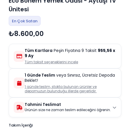
Eco Bohem Yemek Odası - Aytaşı Tv
Ünitesi
En Çok Satan
₺8.600,00
Tüm Kartlara
Peşin Fiyatına 9 Taksit
955,56
x
9 Ay
Tüm taksit seçeneklerini incele
1 Günde Teslim
veya Sınırsız, Ücretsiz Depoda
Beklet!
1 günde teslim, stokta bulunan ürünler ve
depomuzun bulunduğu illerde geçerlidir.
Tahmini Teslimat
Ürünün size ne zaman teslim edileceğini öğrenin.
Takım İçeriği