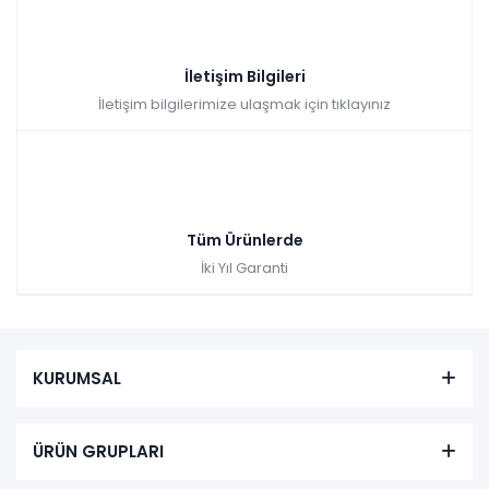
İletişim Bilgileri
İletişim bilgilerimize ulaşmak için tıklayınız
Bohem Plus Yemek Odası - Aytaşı
Renkler yükleniyor…
Tüm Ürünlerde
Tüm kartlara vade
9 ay
İki Yıl Garanti
farksız
taksit
Kazancınız: 5.110,00₺
Hızlı Teslimat
₺44.880,00
49.990,00 TL
KURUMSAL
ÜRÜN GRUPLARI