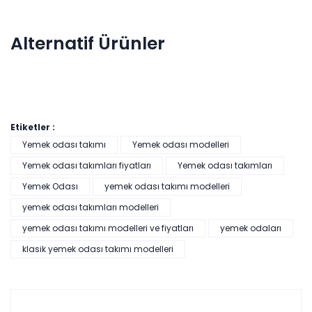
1*Konsol
160 cm
80 cm
40 cm
Tv Ünitesi
131 cm
50 cm
40 cm
Alternatif Ürünler
1*Sabit
138 cm
75 cm
90 cm
Masa
4*Sandalye
55 cm
88 cm
49 cm
Etiketler :
Yemek odası takımı
Yemek odası modelleri
Yemek odası takımları fiyatları
Yemek odası takımları
Salda Yemek Odası Takımı
Yemek Odası
yemek odası takımı modelleri
Renkler yükleniyor…
yemek odası takımları modelleri
yemek odası takımı modelleri ve fiyatları
yemek odaları
Tüm kartlara vade
9 ay
farksız
taksit
klasik yemek odası takımı modelleri
Kazancınız: 2.707,00₺
Hızlı Teslimat