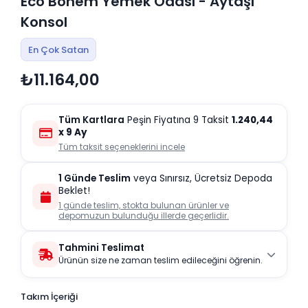
Eco Bohem Yemek Odası - Aytaşı
Konsol
En Çok Satan
₺11.164,00
Tüm Kartlara
Peşin Fiyatına 9 Taksit
1.240,44
x 9 Ay
Tüm taksit seçeneklerini incele
1 Günde Teslim
veya Sınırsız, Ücretsiz Depoda
Beklet!
1 günde teslim, stokta bulunan ürünler ve
depomuzun bulunduğu illerde geçerlidir.
Tahmini Teslimat
Ürünün size ne zaman teslim edileceğini öğrenin.
Takım İçeriği