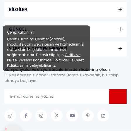
BİLGİLER
Nitra Yemek Odası
Renkler yükleniyor…
GÜNCEL
Çerez Kullanımı
Çerez Kullanımı Çerezler (cookie),
Tüm kartlara
9 ay
modalife.com web sitesini ve hizmetlerimizi
vade farksız
taksit
YARDIM + DESTEK MERKEZİ
daha etkin bir şekilde sunmamızı
Kazancınız: 6.723,00₺
sağlamaktadır. Detaylı bilgi için
Gizlilik ve
Kişisel Verilerin Korunması Politikası
ile
Çerez
Hızlı Teslimat
Politikasını
inceleyebilirsiniz.
Kampanyalar ve en yeni ürünlerimizden haberiniz olsun,
₺49.267,00
55.990,00 TL
E-Mail adresinizi haber listemize ücretsiz kaydedin, bizi takip
etmeye başlayın.
↑