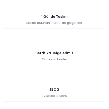
₺43.283,00
45.990,00 TL
1 Günde Teslim
Stokta bulunan ürünlerde geçerlidir.
Bohem Yemek Odası
Renkler yükleniyor…
Sertifika Belgelerimiz
Garantili Ürünler
Tüm kartlara
9 ay
vade farksız
taksit
Kazancınız: 7.740,00₺
Hızlı Teslimat
BLOG
₺42.250,00
49.990,00 TL
Ev Dekorasyonu