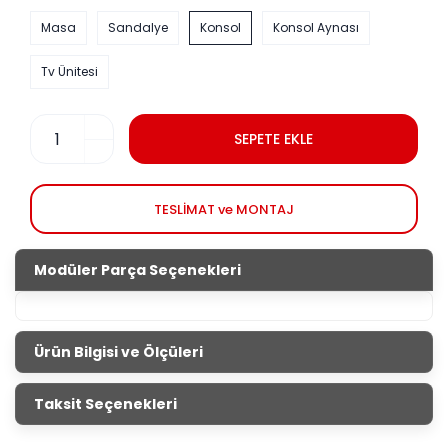
Masa
Sandalye
Konsol
Konsol Aynası
Tv Ünitesi
SEPETE EKLE
TESLİMAT ve MONTAJ
Modüler Parça Seçenekleri
Ürün Bilgisi ve Ölçüleri
Eco Bohem Yemek Odası
Taksit Seçenekleri
Ürün
Genişlik
Yükseklik
Derinlik
Ölçüleri