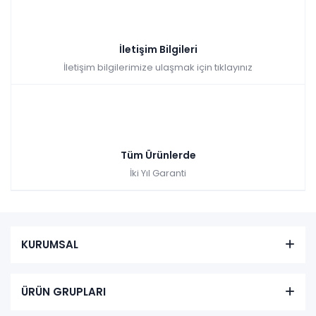
İletişim Bilgileri
İletişim bilgilerimize ulaşmak için tıklayınız
Bohem Plus Yemek Odası - Aytaşı
Renkler yükleniyor…
Tüm Ürünlerde
Tüm kartlara vade
9 ay
İki Yıl Garanti
farksız
taksit
Kazancınız: 5.110,00₺
Hızlı Teslimat
₺44.880,00
49.990,00 TL
KURUMSAL
ÜRÜN GRUPLARI