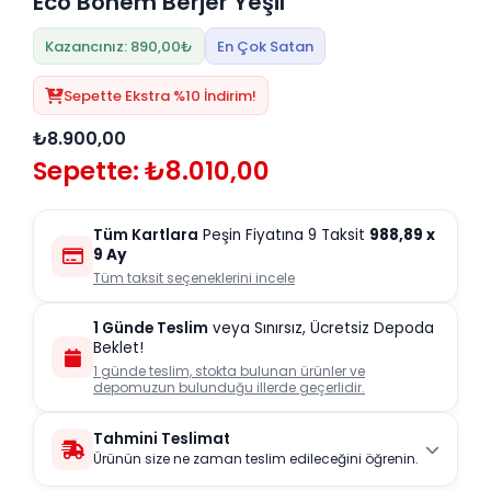
Eco Bohem Berjer Yeşil
Kazancınız: 890,00₺
En Çok Satan
Sepette Ekstra %10 İndirim!
₺8.900,00
Sepette: ₺8.010,00
Tüm Kartlara
Peşin Fiyatına 9 Taksit
988,89
x
9 Ay
Tüm taksit seçeneklerini incele
1 Günde Teslim
veya Sınırsız, Ücretsiz Depoda
Beklet!
1 günde teslim, stokta bulunan ürünler ve
depomuzun bulunduğu illerde geçerlidir.
Tahmini Teslimat
Ürünün size ne zaman teslim edileceğini öğrenin.