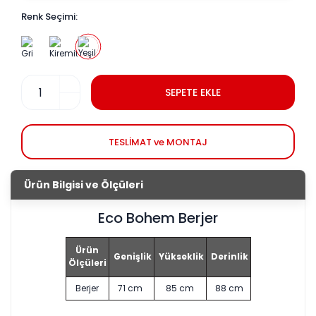
Renk Seçimi:
SEPETE EKLE
TESLİMAT ve MONTAJ
Ürün Bilgisi ve Ölçüleri
Eco Bohem Berjer
Ürün
Genişlik
Yükseklik
Derinlik
Ölçüleri
Berjer
71 cm
85 cm
88 cm