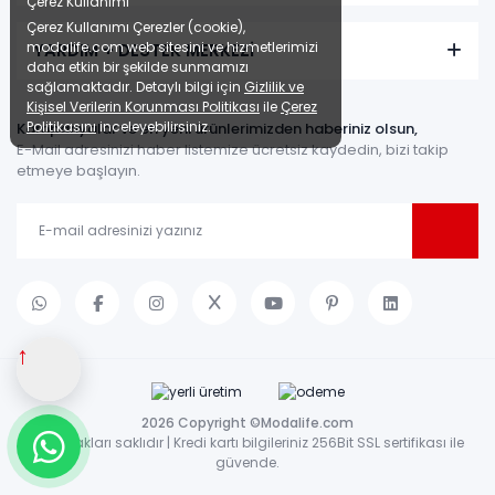
Çerez Kullanımı
Çerez Kullanımı Çerezler (cookie),
modalife.com web sitesini ve hizmetlerimizi
YARDIM + DESTEK MERKEZİ
daha etkin bir şekilde sunmamızı
sağlamaktadır. Detaylı bilgi için
Gizlilik ve
Kişisel Verilerin Korunması Politikası
ile
Çerez
Politikasını
inceleyebilirsiniz.
Kampanyalar ve en yeni ürünlerimizden haberiniz olsun,
E-Mail adresinizi haber listemize ücretsiz kaydedin, bizi takip
etmeye başlayın.
↑
2026 Copyright ©Modalife.com
Tüm hakları saklıdır | Kredi kartı bilgileriniz 256Bit SSL sertifikası ile
güvende.