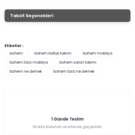
Taksit Seçenekleri
Etiketler :
bohem
bohem koltuk takımı
bohem mobilya
bohem tarzı mobilya
bohem salon takımı
bohem ne demek
bohem tarzı ne demek
1 Günde Teslim
Stokta bulunan ürünlerde geçerlidir.