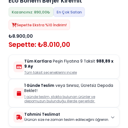
Eco Bohem Berjer Kiremit
Kazancınız: 890,00₺
En Çok Satan
Sepette Ekstra %10 İndirim!
₺8.900,00
Sepette: ₺8.010,00
Tüm Kartlara
Peşin Fiyatına 9 Taksit
988,89
x
9 Ay
Tüm taksit seçeneklerini incele
1 Günde Teslim
veya Sınırsız, Ücretsiz Depoda
Beklet!
1 günde teslim, stokta bulunan ürünler ve
depomuzun bulunduğu illerde geçerlidir.
Tahmini Teslimat
Ürünün size ne zaman teslim edileceğini öğrenin.