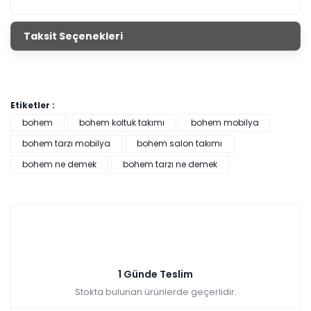
Taksit Seçenekleri
Etiketler :
bohem
bohem koltuk takımı
bohem mobilya
bohem tarzı mobilya
bohem salon takımı
bohem ne demek
bohem tarzı ne demek
1 Günde Teslim
Stokta bulunan ürünlerde geçerlidir.