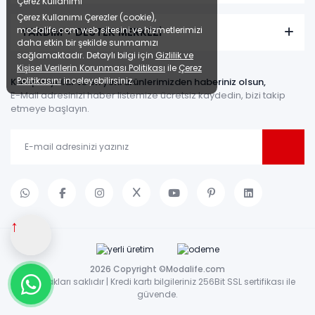
Çerez Kullanımı
Çerez Kullanımı Çerezler (cookie),
modalife.com web sitesini ve hizmetlerimizi
YARDIM + DESTEK MERKEZİ
daha etkin bir şekilde sunmamızı
sağlamaktadır. Detaylı bilgi için
Gizlilik ve
Kişisel Verilerin Korunması Politikası
ile
Çerez
Politikasını
inceleyebilirsiniz.
Kampanyalar ve en yeni ürünlerimizden haberiniz olsun,
E-Mail adresinizi haber listemize ücretsiz kaydedin, bizi takip
etmeye başlayın.
↑
2026 Copyright ©Modalife.com
Tüm hakları saklıdır | Kredi kartı bilgileriniz 256Bit SSL sertifikası ile
güvende.