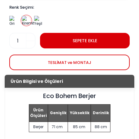
Renk Seçimi:
SEPETE EKLE
TESLİMAT ve MONTAJ
Ürün Bilgisi ve Ölçüleri
Eco Bohem Berjer
Ürün
Genişlik
Yükseklik
Derinlik
Ölçüleri
Berjer
71 cm
85 cm
88 cm