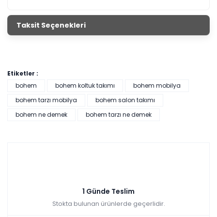
Taksit Seçenekleri
Etiketler :
bohem
bohem koltuk takımı
bohem mobilya
bohem tarzı mobilya
bohem salon takımı
bohem ne demek
bohem tarzı ne demek
1 Günde Teslim
Stokta bulunan ürünlerde geçerlidir.