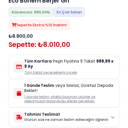
Eco Bohem Berjer Gri
Kazancınız: 890,00₺
En Çok Satan
Sepette Ekstra %10 İndirim!
₺8.900,00
Sepette: ₺8.010,00
Tüm Kartlara
Peşin Fiyatına 9 Taksit
988,89
x
9 Ay
Tüm taksit seçeneklerini incele
1 Günde Teslim
veya Sınırsız, Ücretsiz Depoda
Beklet!
1 günde teslim, stokta bulunan ürünler ve
depomuzun bulunduğu illerde geçerlidir.
Tahmini Teslimat
Ürünün size ne zaman teslim edileceğini öğrenin.