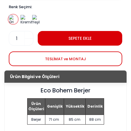
Renk Seçimi:
SEPETE EKLE
TESLİMAT ve MONTAJ
Ürün Bilgisi ve Ölçüleri
Eco Bohem Berjer
Ürün
Genişlik
Yükseklik
Derinlik
Ölçüleri
Berjer
71 cm
85 cm
88 cm