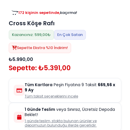
Tv
Duvar Rafı
Puf Modelleri
Genç Odası
Üniteleri/Sehpaları
172 kişinin sepetinde,
kaçırma!
Baza
Köşe Rafı
Cross Köşe Rafı
Orta Sehpa
Çalışma Masası
Tablo
Zigon Sehpa
Kazancınız: 599,00₺
En Çok Satan
Duvar Rafı
Orta Puflar
Sepette Ekstra %10 İndirim!
Kitaplık
Oturma Odası
₺5.990,00
Oyun ve Aktivite
Puf Modelleri
Sepette: ₺5.391,00
Masa Setleri
Tüm Kartlara
Peşin Fiyatına 9 Taksit
665,56
x
9 Ay
Tüm taksit seçeneklerini incele
1 Günde Teslim
veya Sınırsız, Ücretsiz Depoda
Beklet!
1 günde teslim, stokta bulunan ürünler ve
depomuzun bulunduğu illerde geçerlidir.