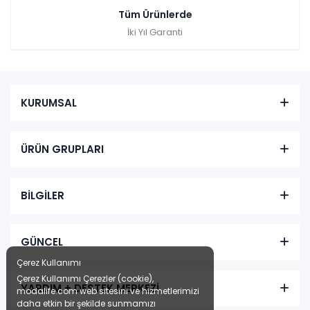
Tüm Ürünlerde
İki Yıl Garanti
KURUMSAL
ÜRÜN GRUPLARI
BİLGİLER
GÜNCEL
Çerez Kullanımı
Çerez Kullanımı Çerezler (cookie),
YARDIM + DESTEK MERKEZİ
modalife.com web sitesini ve hizmetlerimizi
daha etkin bir şekilde sunmamızı