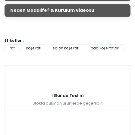
Neden Modalife? & Kurulum Videosu
Etiketler :
raf
köşe rafı
salon köşe rafı
oda köşe rafları
1 Günde Teslim
Stokta bulunan ürünlerde geçerlidir.