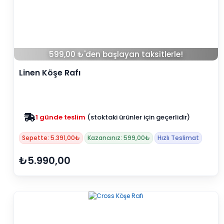
599,00 ₺'den başlayan taksitlerle!
Linen Köşe Rafı
1 günde teslim
(stoktaki ürünler için geçerlidir)
Zam yok
2025 fiyatları devam ediyor
Sepette: 5.391,00₺
Kazancınız: 599,00₺
Hızlı Teslimat
₺5.990,00