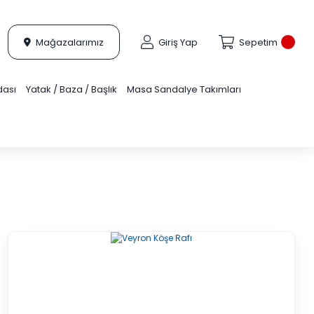
Mağazalarımız
Giriş Yap
Sepetim
dası
Yatak / Baza / Başlık
Masa Sandalye Takımları