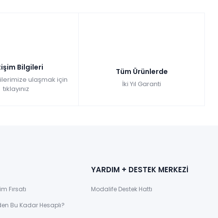
tişim Bilgileri
Tüm Ürünlerde
gilerimize ulaşmak için
İki Yıl Garanti
tıklayınız
YARDIM + DESTEK MERKEZİ
im Fırsatı
Modalife Destek Hattı
den Bu Kadar Hesaplı?