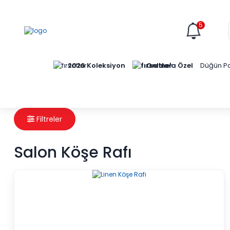
5
Online'a Özel
2026 Koleksiyon
Düğün Pa
Filtreler
Salon Köşe Rafı