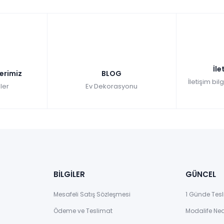
İle
lerimiz
BLOG
İletişim bil
ler
Ev Dekorasyonu
BİLGİLER
GÜNCEL
Mesafeli Satış Sözleşmesi
1 Günde Tesl
Ödeme ve Teslimat
Modalife Ne