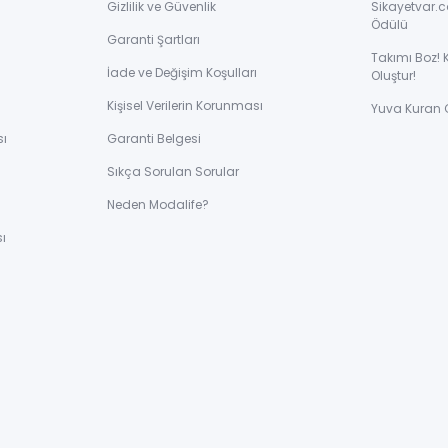
Gizlilik ve Güvenlik
Sikayetvar.c
Ödülü
Garanti Şartları
Takımı Boz! 
İade ve Değişim Koşulları
Oluştur!
Kişisel Verilerin Korunması
Yuva Kuran 
sı
Garanti Belgesi
Sıkça Sorulan Sorular
ı
Neden Modalife?
ı