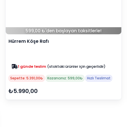
599,00 ₺'den başlayan taksitlerle!
Hürrem Köşe Rafı
1 günde teslim
(stoktaki ürünler için geçerlidir)
Zam yok
2025 fiyatları devam ediyor
Sepette: 5.391,00₺
Kazancınız: 599,00₺
Hızlı Teslimat
₺5.990,00