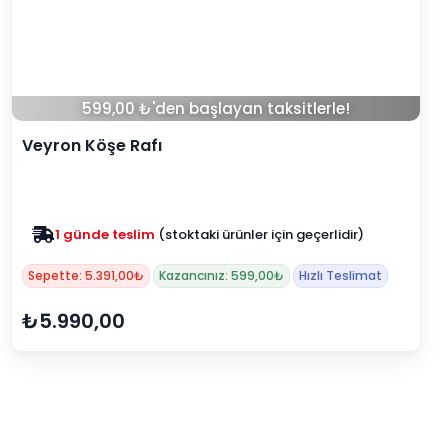
599,00 ₺'den başlayan taksitlerle!
Veyron Köşe Rafı
1 günde teslim
(stoktaki ürünler için geçerlidir)
Zam yok
2025 fiyatları devam ediyor
Sepette: 5.391,00₺
Kazancınız: 599,00₺
Hızlı Teslimat
₺5.990,00