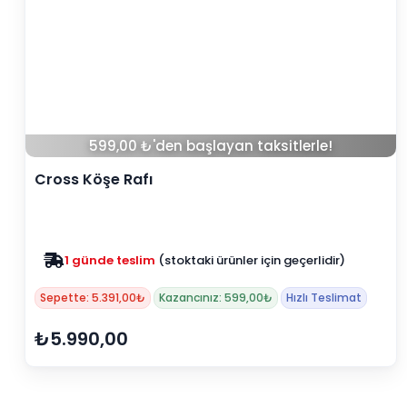
599,00 ₺'den başlayan taksitlerle!
Cross Köşe Rafı
1 günde teslim
(stoktaki ürünler için geçerlidir)
Zam yok
2025 fiyatları devam ediyor
Sepette: 5.391,00₺
Kazancınız: 599,00₺
Hızlı Teslimat
₺5.990,00