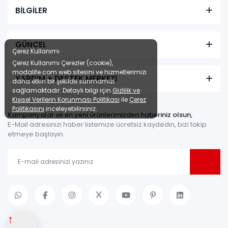
BİLGİLER
GÜNCEL
Çerez Kullanımı
Çerez Kullanımı Çerezler (cookie),
modalife.com web sitesini ve hizmetlerimizi
YARDIM + DESTEK MERKEZİ
daha etkin bir şekilde sunmamızı
sağlamaktadır. Detaylı bilgi için
Gizlilik ve
Kişisel Verilerin Korunması Politikası
ile
Çerez
Politikasını
inceleyebilirsiniz.
Kampanyalar ve en yeni ürünlerimizden haberiniz olsun,
E-Mail adresinizi haber listemize ücretsiz kaydedin, bizi takip
etmeye başlayın.
↑