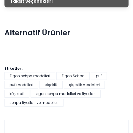
Taksit Seçenekleri
mağazalarımızdan satın alarak evini dekore edebilirsin.
Alternatif Ürünler
Etiketler :
Zigon sehpa modelleri
Zigon Sehpa
puf
puf modelleri
çiçeklik
çiçeklik modelleri
köşe rafı
zigon sehpa modelleri ve fiyatları
Pratik Çok Amaçlı Dolap - Beyaz
sehpa fiyatları ve modelleri
Tüm kartlara vade
9 ay
farksız
taksit