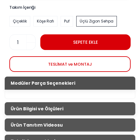
Takım İçeriği
Çiçeklik
Köşe Rafı
Puf
Üçlü Zigon Sehpa
SEPETE EKLE
TESLİMAT ve MONTAJ
Modüler Parça Seçenekleri
Ürün Bilgisi ve Ölçüleri
Aksesuar Setleri
Ürün Tanıtım Videosu
Salonların tamamlayıcısı aksesuar setleri ile evini
güzelleştirmek senin elinde. İnternet sitemizden veya