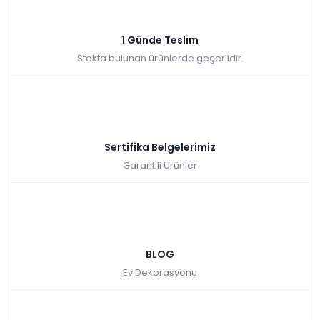
Sepette: 2.241,00₺
Kazancınız: 249,00₺
Hızlı Teslimat
1 Günde Teslim
₺2.490,00
Stokta bulunan ürünlerde geçerlidir.
Sertifika Belgelerimiz
Garantili Ürünler
BLOG
Ev Dekorasyonu