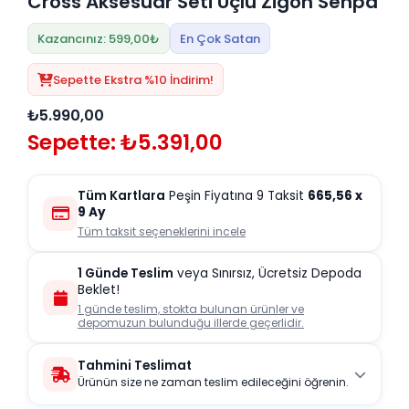
Cross Aksesuar Seti Üçlü Zigon Sehpa
Kazancınız: 599,00₺
En Çok Satan
Sepette Ekstra %10 İndirim!
₺5.990,00
Sepette: ₺5.391,00
Tüm Kartlara
Peşin Fiyatına 9 Taksit
665,56
x
9 Ay
Tüm taksit seçeneklerini incele
1 Günde Teslim
veya Sınırsız, Ücretsiz Depoda
Beklet!
1 günde teslim, stokta bulunan ürünler ve
depomuzun bulunduğu illerde geçerlidir.
Tahmini Teslimat
Ürünün size ne zaman teslim edileceğini öğrenin.