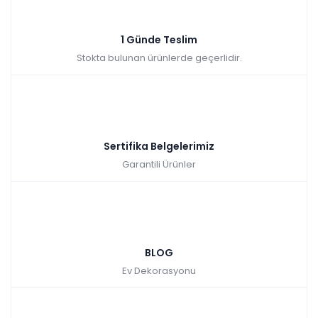
Sepette: 2.241,00₺
Kazancınız: 249,00₺
Hızlı Teslimat
1 Günde Teslim
₺2.490,00
Stokta bulunan ürünlerde geçerlidir.
Sertifika Belgelerimiz
Garantili Ürünler
BLOG
Ev Dekorasyonu