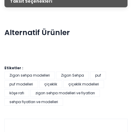
Taksit Seçenekleri
mağazalarımızdan satın alarak evini dekore edebilirsin.
Alternatif Ürünler
Etiketler :
Zigon sehpa modelleri
Zigon Sehpa
puf
puf modelleri
çiçeklik
çiçeklik modelleri
köşe rafı
zigon sehpa modelleri ve fiyatları
Pratik Çok Amaçlı Dolap - Beyaz
sehpa fiyatları ve modelleri
Tüm kartlara vade
9 ay
farksız
taksit