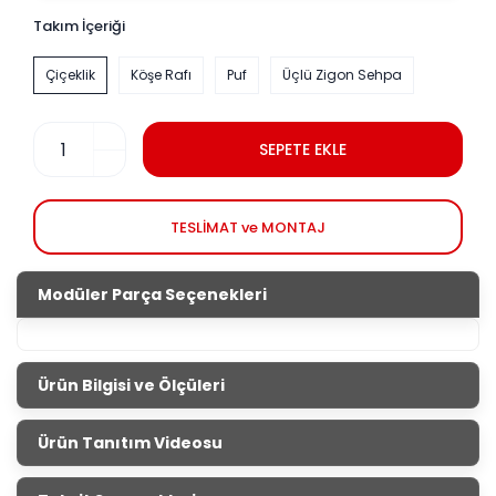
Takım İçeriği
Çiçeklik
Köşe Rafı
Puf
Üçlü Zigon Sehpa
SEPETE EKLE
TESLİMAT ve MONTAJ
Modüler Parça Seçenekleri
Ürün Bilgisi ve Ölçüleri
Aksesuar Setleri
Ürün Tanıtım Videosu
Salonların tamamlayıcısı aksesuar setleri ile evini
güzelleştirmek senin elinde. İnternet sitemizden veya