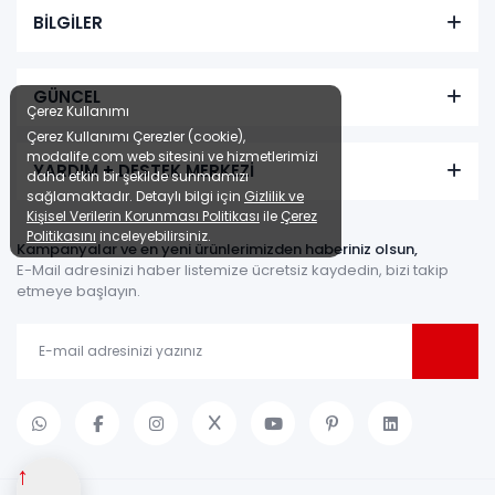
BİLGİLER
GÜNCEL
Çerez Kullanımı
Çerez Kullanımı Çerezler (cookie),
modalife.com web sitesini ve hizmetlerimizi
YARDIM + DESTEK MERKEZİ
daha etkin bir şekilde sunmamızı
sağlamaktadır. Detaylı bilgi için
Gizlilik ve
Kişisel Verilerin Korunması Politikası
ile
Çerez
Politikasını
inceleyebilirsiniz.
Kampanyalar ve en yeni ürünlerimizden haberiniz olsun,
E-Mail adresinizi haber listemize ücretsiz kaydedin, bizi takip
etmeye başlayın.
↑