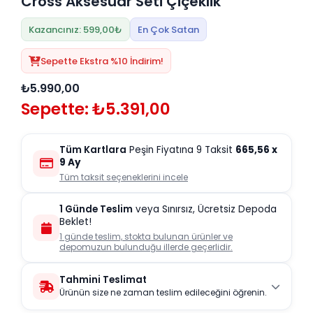
Cross Aksesuar Seti Çiçeklik
Kazancınız: 599,00₺
En Çok Satan
Sepette Ekstra %10 İndirim!
₺5.990,00
Sepette: ₺5.391,00
Tüm Kartlara
Peşin Fiyatına 9 Taksit
665,56
x
9 Ay
Tüm taksit seçeneklerini incele
1 Günde Teslim
veya Sınırsız, Ücretsiz Depoda
Beklet!
1 günde teslim, stokta bulunan ürünler ve
depomuzun bulunduğu illerde geçerlidir.
Tahmini Teslimat
Ürünün size ne zaman teslim edileceğini öğrenin.