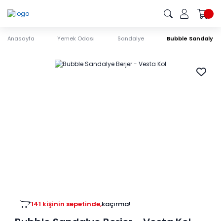
Anasayfa
Yemek Odası
Sandalye
Bubble Sandalye B
141 kişinin sepetinde,
kaçırma!