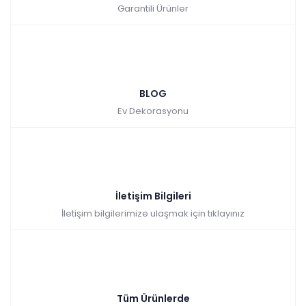
Tüm kartlara
9 ay
vade
taksit
Garantili Ürünler
vade farksız
taksit
Hızlı Teslimat
farksız
Hızlı Teslimat
₺4.490,00
₺4.612,00
BLOG
Ev Dekorasyonu
İletişim Bilgileri
İletişim bilgilerimize ulaşmak için tıklayınız
Tüm Ürünlerde