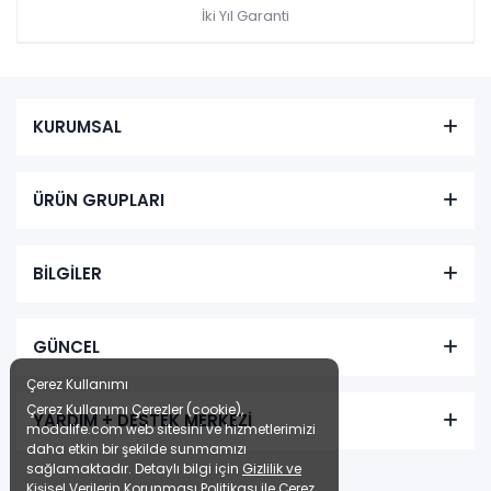
İki Yıl Garanti
KURUMSAL
ÜRÜN GRUPLARI
BİLGİLER
GÜNCEL
Çerez Kullanımı
Çerez Kullanımı Çerezler (cookie),
YARDIM + DESTEK MERKEZİ
modalife.com web sitesini ve hizmetlerimizi
daha etkin bir şekilde sunmamızı
sağlamaktadır. Detaylı bilgi için
Gizlilik ve
Kişisel Verilerin Korunması Politikası
ile
Çerez