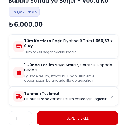
Bubble Sandalye Berjer - Vesta Kol
En Çok Satan
₺6.000,00
Tüm Kartlara
Peşin Fiyatına 9 Taksit
666,67
x
9 Ay
Tüm taksit seçeneklerini incele
1 Günde Teslim
veya Sınırsız, Ücretsiz Depoda
Beklet!
1 günde teslim, stokta bulunan ürünler ve
depomuzun bulunduğu illerde geçerlidir.
Tahmini Teslimat
Ürünün size ne zaman teslim edileceğini öğrenin.
SEPETE EKLE