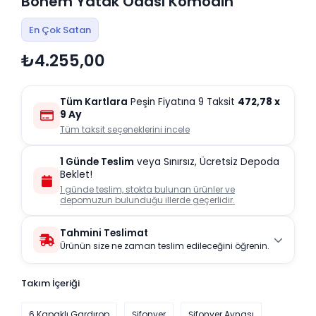
Bohem Yatak Odası Komodin
En Çok Satan
₺4.255,00
Tüm Kartlara
Peşin Fiyatına 9 Taksit
472,78
x
9 Ay
Tüm taksit seçeneklerini incele
1 Günde Teslim
veya Sınırsız, Ücretsiz Depoda
Beklet!
1 günde teslim, stokta bulunan ürünler ve
depomuzun bulunduğu illerde geçerlidir.
Tahmini Teslimat
Ürünün size ne zaman teslim edileceğini öğrenin.
Takım İçeriği
6 Kapaklı Gardırop
Şifonyer
Şifonyer Aynası