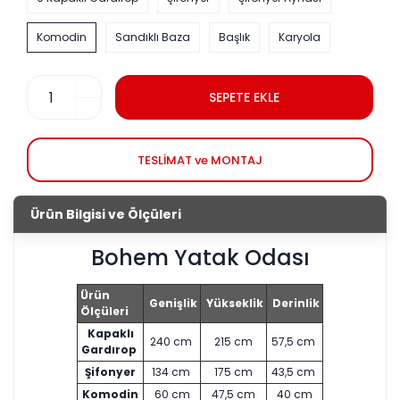
Komodin
Sandıklı Baza
Başlık
Karyola
SEPETE EKLE
TESLİMAT ve MONTAJ
Ürün Bilgisi ve Ölçüleri
Bohem Yatak Odası
Ürün
Genişlik
Yükseklik
Derinlik
Ölçüleri
Kapaklı
240 cm
215 cm
57,5 cm
Gardırop
Şifonyer
134 cm
175 cm
43,5 cm
Komodin
60 cm
47,5 cm
40 cm