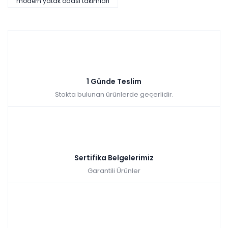
modern yatak odası takımları
Tüm kartlara vade
9 ay
farksız
taksit
Kazancınız: 11.640,00₺
Hızlı Teslimat
₺70.350,00
81.990,00 TL
1 Günde Teslim
Stokta bulunan ürünlerde geçerlidir.
Linen Yatak Odası Takımı
Sertifika Belgelerimiz
Renkler yükleniyor…
Garantili Ürünler
Tüm kartlara
9 ay
vade farksız
taksit
Kazancınız: 11.256,00₺