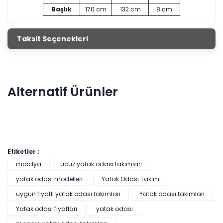
Başlık
170 cm
132 cm
8 cm
Taksit Seçenekleri
Alternatif Ürünler
Etiketler :
mobilya
ucuz yatak odası takımları
yatak odası modelleri
Yatak Odası Takımı
uygun fiyatlı yatak odası takımları
Yatak odası takımları
White Cross Yatak Odası Takımı
Yatak odası fiyatları
yatak odası
Renkler yükleniyor…