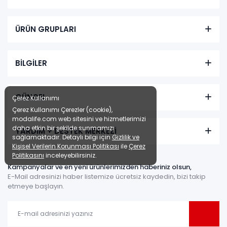
ÜRÜN GRUPLARI
BİLGİLER
GÜNCEL
Çerez Kullanımı
Çerez Kullanımı Çerezler (cookie),
modalife.com web sitesini ve hizmetlerimizi
daha etkin bir şekilde sunmamızı
YARDIM + DESTEK MERKEZİ
sağlamaktadır. Detaylı bilgi için
Gizlilik ve
Kişisel Verilerin Korunması Politikası
ile
Çerez
Politikasını
inceleyebilirsiniz.
Kampanyalar ve en yeni ürünlerimizden haberiniz olsun,
E-Mail adresinizi haber listemize ücretsiz kaydedin, bizi takip
etmeye başlayın.