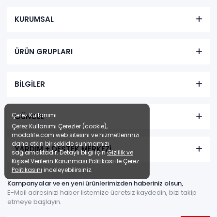
KURUMSAL
ÜRÜN GRUPLARI
BİLGİLER
Çerez Kullanımı
GÜNCEL
Çerez Kullanımı Çerezler (cookie),
modalife.com web sitesini ve hizmetlerimizi
daha etkin bir şekilde sunmamızı
YARDIM + DESTEK MERKEZİ
sağlamaktadır. Detaylı bilgi için
Gizlilik ve
Kişisel Verilerin Korunması Politikası
ile
Çerez
Politikasını
inceleyebilirsiniz.
Kampanyalar ve en yeni ürünlerimizden haberiniz olsun,
E-Mail adresinizi haber listemize ücretsiz kaydedin, bizi takip
etmeye başlayın.