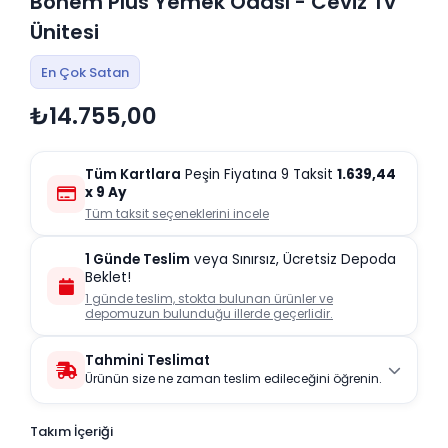
Bohem Plus Yemek Odası - Ceviz Tv
Ünitesi
En Çok Satan
₺14.755,00
Tüm Kartlara
Peşin Fiyatına 9 Taksit
1.639,44
x 9 Ay
Tüm taksit seçeneklerini incele
1 Günde Teslim
veya Sınırsız, Ücretsiz Depoda
Beklet!
1 günde teslim, stokta bulunan ürünler ve
depomuzun bulunduğu illerde geçerlidir.
Tahmini Teslimat
Ürünün size ne zaman teslim edileceğini öğrenin.
Takım İçeriği