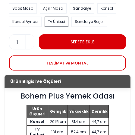
Sabit Masa
Açılır Masa
Sandalye
Konsol
Konsol Aynası
Tv Ünitesi
Sandalye Berjer
SEPETE EKLE
TESLİMAT ve MONTAJ
Ürün Bilgisi ve Ölçüleri
Bohem Plus Yemek Odası
Ürün
Genişlik
Yükseklik
Derinlik
Ölçüleri
Konsol
201,5 cm
81,4 cm
44,7 cm
Tv
181 cm
52,4 cm
44,7 cm
Ünitesi