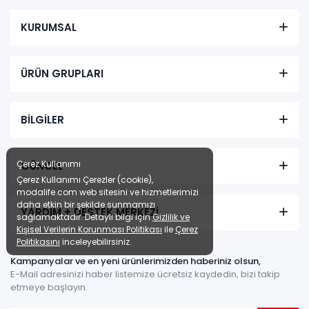
KURUMSAL
ÜRÜN GRUPLARI
BİLGİLER
Çerez Kullanımı
GÜNCEL
Çerez Kullanımı Çerezler (cookie),
modalife.com web sitesini ve hizmetlerimizi
daha etkin bir şekilde sunmamızı
YARDIM + DESTEK MERKEZİ
sağlamaktadır. Detaylı bilgi için
Gizlilik ve
Kişisel Verilerin Korunması Politikası
ile
Çerez
Politikasını
inceleyebilirsiniz.
Kampanyalar ve en yeni ürünlerimizden haberiniz olsun,
E-Mail adresinizi haber listemize ücretsiz kaydedin, bizi takip
etmeye başlayın.