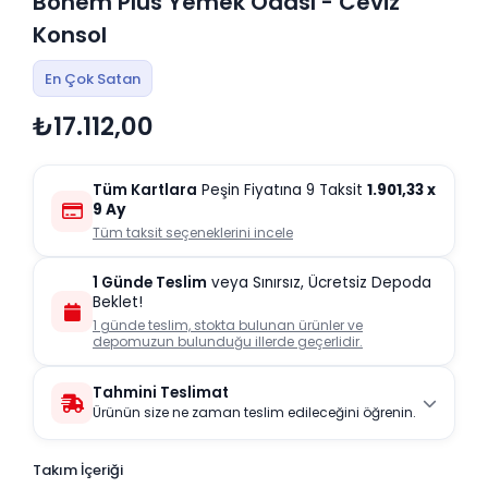
Bohem Plus Yemek Odası - Ceviz
Konsol
En Çok Satan
₺17.112,00
Tüm Kartlara
Peşin Fiyatına 9 Taksit
1.901,33
x
9 Ay
Tüm taksit seçeneklerini incele
1 Günde Teslim
veya Sınırsız, Ücretsiz Depoda
Beklet!
1 günde teslim, stokta bulunan ürünler ve
depomuzun bulunduğu illerde geçerlidir.
Tahmini Teslimat
Ürünün size ne zaman teslim edileceğini öğrenin.
Takım İçeriği