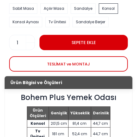
Sabit Masa
Açılır Masa
Sandalye
Konsol
Konsol Aynası
Tv Ünitesi
Sandalye Berjer
SEPETE EKLE
TESLİMAT ve MONTAJ
Ürün Bilgisi ve Ölçüleri
Bohem Plus Yemek Odası
Ürün
Genişlik
Yükseklik
Derinlik
Ölçüleri
Konsol
201,5 cm
81,4 cm
44,7 cm
Tv
181 cm
52,4 cm
44,7 cm
Ünitesi