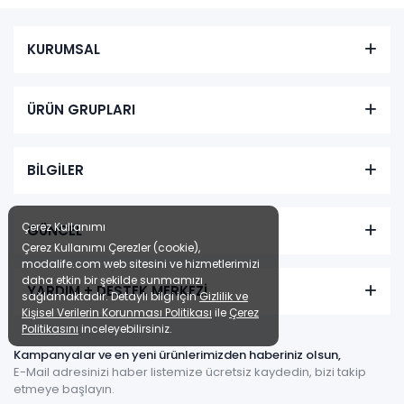
KURUMSAL
ÜRÜN GRUPLARI
BİLGİLER
Çerez Kullanımı
GÜNCEL
Çerez Kullanımı Çerezler (cookie),
modalife.com web sitesini ve hizmetlerimizi
daha etkin bir şekilde sunmamızı
YARDIM + DESTEK MERKEZİ
sağlamaktadır. Detaylı bilgi için
Gizlilik ve
Kişisel Verilerin Korunması Politikası
ile
Çerez
Politikasını
inceleyebilirsiniz.
Kampanyalar ve en yeni ürünlerimizden haberiniz olsun,
E-Mail adresinizi haber listemize ücretsiz kaydedin, bizi takip
etmeye başlayın.