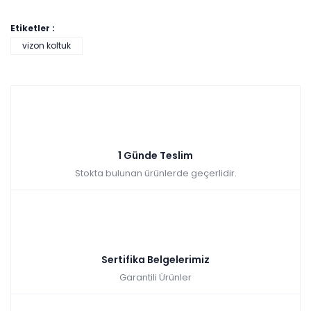
Etiketler :
vizon koltuk
1 Günde Teslim
Stokta bulunan ürünlerde geçerlidir.
https://youtu.be/eykg26MIyiU?si=Zk9uJXgYr-M1q9CB
Sertifika Belgelerimiz
Garantili Ürünler