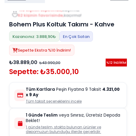
Tv
Duvar Rafı
Puf Modelleri
110 kişinin sepetinde,
kaçırma!
Genç Odası
Üniteleri/Sehpaları
62 kişinin favorisinde,
kaçırma!
Baza
Köşe Rafı
Bohem Plus Koltuk Takımı - Kahve
Orta Sehpa
Çalışma Masası
Tablo
Zigon Sehpa
Kazancınız: 3.888,90₺
En Çok Satan
Duvar Rafı
Orta Puflar
Sepette Ekstra %10 İndirim!
Kitaplık
Oturma Odası
₺38.889,00
₺43.990,00
%12 İNDİRİM
Oyun ve Aktivite
Puf Modelleri
Sepette: ₺35.000,10
Masa Setleri
Tüm Kartlara
Peşin Fiyatına 9 Taksit
4.321,00
x 9 Ay
Tüm taksit seçeneklerini incele
1 Günde Teslim
veya Sınırsız, Ücretsiz Depoda
Beklet!
1 günde teslim, stokta bulunan ürünler ve
depomuzun bulunduğu illerde geçerlidir.