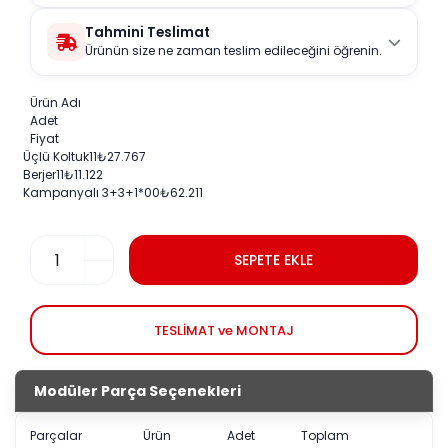
Tahmini Teslimat
Ürünün size ne zaman teslim edileceğini öğrenin.
Ürün Adı
Adet
Fiyat
Üçlü Koltuk
1
1
₺
27.767
Berjer
1
1
₺
11.122
Kampanyalı 3+3+1
*0
0
₺
62.211
SEPETE EKLE
TESLİMAT ve MONTAJ
Modüler Parça Seçenekleri
Parçalar
Ürün
Adet
Toplam