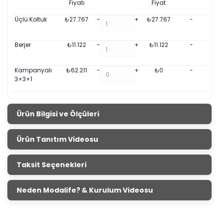
Fiyatı
Fiyat
Üçlü Koltuk
₺
27.767
-
+
₺
27.767
-
Berjer
₺
11.122
-
+
₺
11.122
-
Kampanyalı
₺
62.211
-
+
₺
0
-
3+3+1
Ürün Bilgisi ve Ölçüleri
Bohem Plus Koltuk Takımı
Ürün Tanıtım Videosu
Ürün Ölçüleri
Genişlik
Yükseklik
Derinlik
Taksit Seçenekleri
Üçlü Koltuk
227 cm
80 cm
101 cm
Berjer
69 cm
93 cm
85 cm
Neden Modalife? & Kurulum Videosu