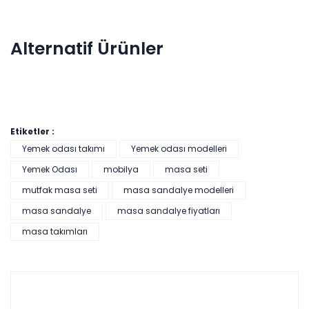
Alternatif Ürünler
Etiketler :
Yemek odası takımı
Yemek odası modelleri
Yemek Odası
mobilya
masa seti
mutfak masa seti
masa sandalye modelleri
Pratik Çok Amaçlı Dolap - Beyaz
masa sandalye
masa sandalye fiyatları
masa takımları
Tüm kartlara vade
9 ay
farksız
taksit
Sepette: 2.241,00₺
Kazancınız: 249,00₺
Hızlı Teslimat