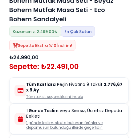
Bohem Mutfak Masa Seti - Beyaz
Bohem Mutfak Masa Seti - Eco
Bohem Sandalyeli
Kazancınız: 2.499,00₺
En Çok Satan
Sepette Ekstra %10 İndirim!
₺24.990,00
Sepette: ₺22.491,00
Tüm Kartlara
Peşin Fiyatına 9 Taksit
2.776,67
x 9 Ay
Tüm taksit seçeneklerini incele
1 Günde Teslim
veya Sınırsız, Ücretsiz Depoda
Beklet!
1 günde teslim, stokta bulunan ürünler ve
depomuzun bulunduğu illerde geçerlidir.