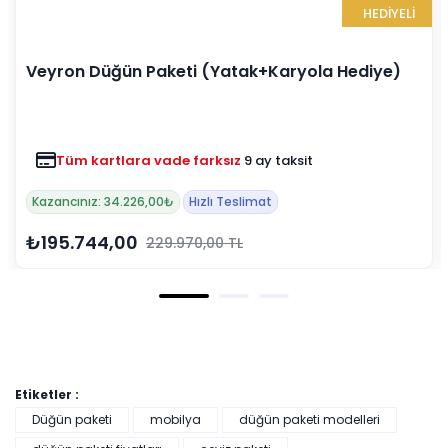
HEDİYELİ
Düğün Paketi (Yatak+Karyola Hediye)
Hürrem Dü
Renkler yükleni
artlara vade farksız
9 ay taksit
Tüm kar
z: 34.226,00₺
Hızlı Teslimat
Hızlı Teslima
44,00
₺188.307
229.970,00 TL
Etiketler :
Düğün paketi
mobilya
düğün paketi modelleri