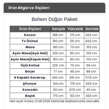
Ürün Bilgisi ve Ölçüleri
Bohem Düğün Paketi
Ürün Ölçüleri
Genişlik
Yükseklik
Derinlik
Konsol
198 cm
175 cm
43,5 cm
Tv Ünitesi
180 cm
55 cm
43,5 cm
Masa
180 cm
73 cm
100 cm
Açılır Masa(Açık Hali)
200 cm
80 cm
100 cm
Açılır Masa(Kapalı Hali)
160 cm
80 cm
100 cm
Üçlü Koltuk
229 cm
70 cm
99 cm
Berjer
77 cm
95 cm
88 cm
6 Kapaklı Gardırop
240 cm
215 cm
57,5 cm
Şifonyer
134 cm
175 cm
43,5 cm
Komodin
60 cm
47,5 cm
40 cm
Başlık
170 cm
132 cm
43,5 cm
Yeni açılır masa, 01.08.2026 tarihinde stoklarımızda olacaktır.