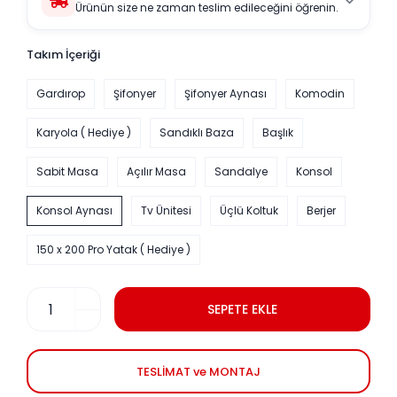
Ürünün size ne zaman teslim edileceğini öğrenin.
Takım İçeriği
Gardırop
Şifonyer
Şifonyer Aynası
Komodin
Karyola ( Hediye )
Sandıklı Baza
Başlık
Sabit Masa
Açılır Masa
Sandalye
Konsol
Konsol Aynası
Tv Ünitesi
Üçlü Koltuk
Berjer
150 x 200 Pro Yatak ( Hediye )
SEPETE EKLE
TESLİMAT ve MONTAJ