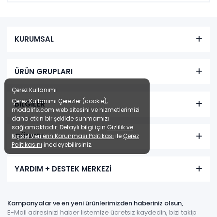
KURUMSAL
ÜRÜN GRUPLARI
Çerez Kullanımı
Çerez Kullanımı Çerezler (cookie),
BİLGİLER
modalife.com web sitesini ve hizmetlerimizi
daha etkin bir şekilde sunmamızı
sağlamaktadır. Detaylı bilgi için
Gizlilik ve
GÜNCEL
Kişisel Verilerin Korunması Politikası
ile
Çerez
Politikasını
inceleyebilirsiniz.
YARDIM + DESTEK MERKEZİ
Kampanyalar ve en yeni ürünlerimizden haberiniz olsun,
E-Mail adresinizi haber listemize ücretsiz kaydedin, bizi takip