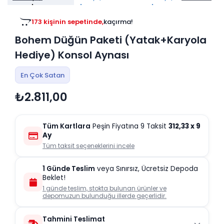
Tv
Duvar Rafı
Puf Modelleri
Genç Odası
Üniteleri/Sehpaları
173 kişinin sepetinde,
kaçırma!
Baza
Köşe Rafı
Bohem Düğün Paketi (Yatak+Karyola
Orta Sehpa
Çalışma Masası
Tablo
Hediye) Konsol Aynası
Zigon Sehpa
Duvar Rafı
En Çok Satan
Orta Puflar
Kitaplık
₺2.811,00
Oturma Odası
Oyun ve Aktivite
Puf Modelleri
Masa Setleri
Tüm Kartlara
Peşin Fiyatına 9 Taksit
312,33
x 9
Ay
Tüm taksit seçeneklerini incele
1 Günde Teslim
veya Sınırsız, Ücretsiz Depoda
Beklet!
1 günde teslim, stokta bulunan ürünler ve
depomuzun bulunduğu illerde geçerlidir.
Tahmini Teslimat