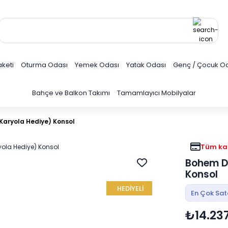
keti
Oturma Odası
Yemek Odası
Yatak Odası
Genç / Çocuk O
Bahçe ve Balkon Takımı
Tamamlayıcı Mobilyalar
aryola Hediye) Konsol
Tüm kar
Bohem D
Konsol
HEDİYELİ
En Çok Sa
₺14.23