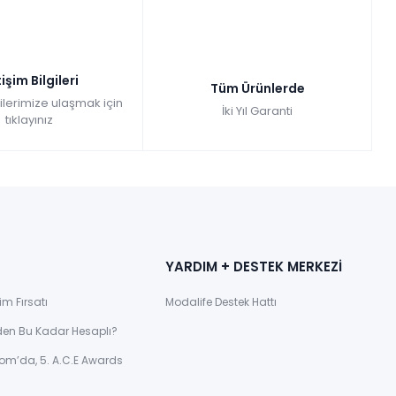
pette: 179.973,00₺
Kazancınız: 19.997,00₺
zlı Teslimat
tişim Bilgileri
199.970,00
Tüm Ürünlerde
gilerimize ulaşmak için
İki Yıl Garanti
tıklayınız
YARDIM + DESTEK MERKEZİ
im Fırsatı
Modalife Destek Hattı
den Bu Kadar Hesaplı?
om’da, 5. A.C.E Awards