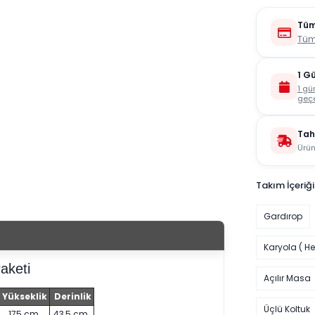
Tüm
Tüm
1 G
1 gü
geçe
Tah
Ürün
Takım İçeriği
Gardırop
Karyola ( He
aketi
Açılır Masa
Yükseklik
Derinlik
Üçlü Koltuk
175 cm
43,5 cm