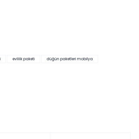
i
evlilik paketi
düğün paketleri mobilya
HEDİYELİ
19.997,00 ₺'den başlayan taksitlerle!
lano Düğün Paketi (Yatak+Karyola Hediye)
kler yükleniyor…
Tüm kartlara vade farksız
9 ay taksit