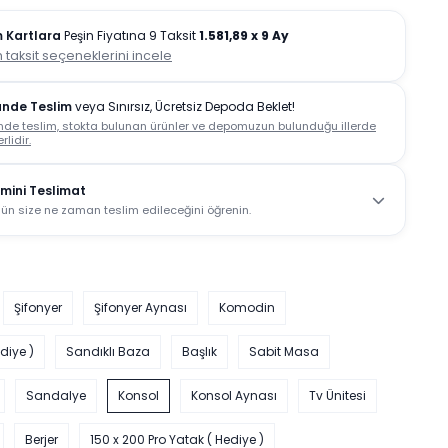
 Kartlara
Peşin Fiyatına 9 Taksit
1.581,89
x 9 Ay
 taksit seçeneklerini incele
ünde Teslim
veya Sınırsız, Ücretsiz Depoda Beklet!
nde teslim, stokta bulunan ürünler ve depomuzun bulunduğu illerde
rlidir.
mini Teslimat
ün size ne zaman teslim edileceğini öğrenin.
Şifonyer
Şifonyer Aynası
Komodin
diye )
Sandıklı Baza
Başlık
Sabit Masa
Sandalye
Konsol
Konsol Aynası
Tv Ünitesi
Berjer
150 x 200 Pro Yatak ( Hediye )