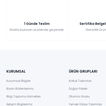
Kazancınız: 34.226,00₺
Hızlı Teslimat
₺195.744,00
229.970,00 TL
1 Günde Teslim
Sertifika Belge
Stokta bulunan ürünlerde geçerlidir.
Garantili Ürün
KURUMSAL
ÜRÜN GRUPLARI
Kurumsal Bilgiler
Koltuk Takımları
Basın Bültenlerimiz
Düğün Paketi
Bilgi Toplumu Hizmetleri
Oturma Grubu
İletişim Bilgilerimiz
Yemek Odası Takımları