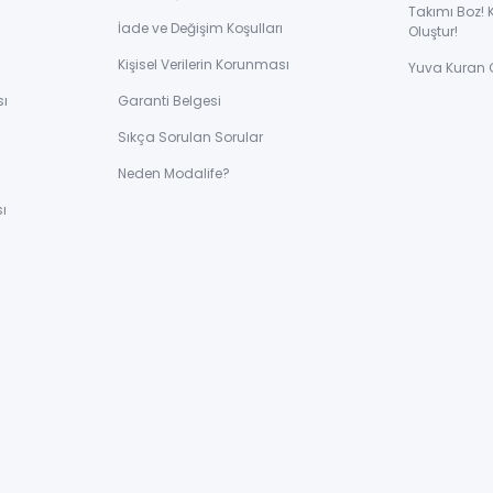
Takımı Boz! 
İade ve Değişim Koşulları
Oluştur!
Kişisel Verilerin Korunması
Yuva Kuran 
sı
Garanti Belgesi
Sıkça Sorulan Sorular
ı
Neden Modalife?
ı