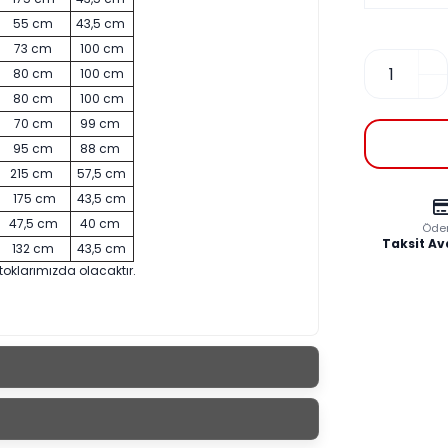
55 cm
43,5 cm
73 cm
100 cm
80 cm
100 cm
80 cm
100 cm
70 cm
99 cm
95 cm
88 cm
215 cm
57,5 cm
175 cm
43,5 cm
47,5 cm
40 cm
Öde
Taksit Av
132 cm
43,5 cm
toklarımızda olacaktır.