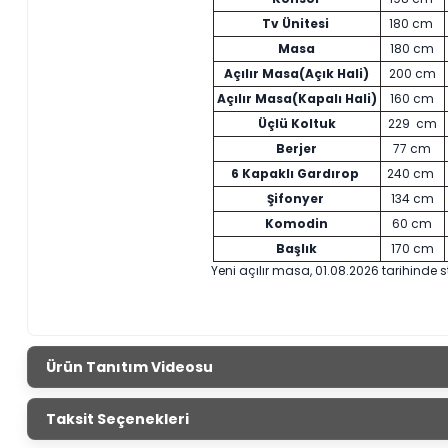
Tv Ünitesi
180 cm
Masa
180 cm
Açılır Masa(Açık Hali)
200 cm
Açılır Masa(Kapalı Hali)
160 cm
Üçlü Koltuk
229 cm
Berjer
77 cm
6 Kapaklı Gardırop
240 cm
Şifonyer
134 cm
Komodin
60 cm
Başlık
170 cm
Yeni açılır masa, 01.08.2026 tarihinde s
Ürün Tanıtım Videosu
Taksit Seçenekleri