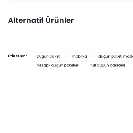
Alternatif Ürünler
Etiketler :
Düğün paketi
mobilya
düğün paketi model
hesaplı düğün paketleri
full düğün paketleri
HEDİYELİ
21.749,33 ₺'den başlayan taksitlerle!
Veyron Düğün Paketi (Yatak+Karyola Hediye)
Renkler yükleniyor…
Tüm kartlara vade farksız
9 ay taksit