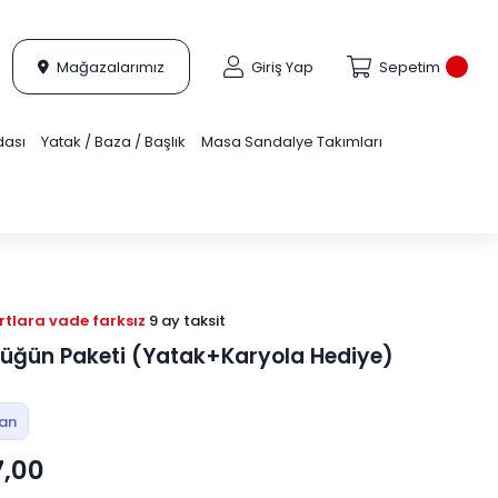
Mağazalarımız
Giriş Yap
Sepetim
dası
Yatak / Baza / Başlık
Masa Sandalye Takımları
tlara vade farksız
9 ay taksit
üğün Paketi (Yatak+Karyola Hediye)
tan
7,00