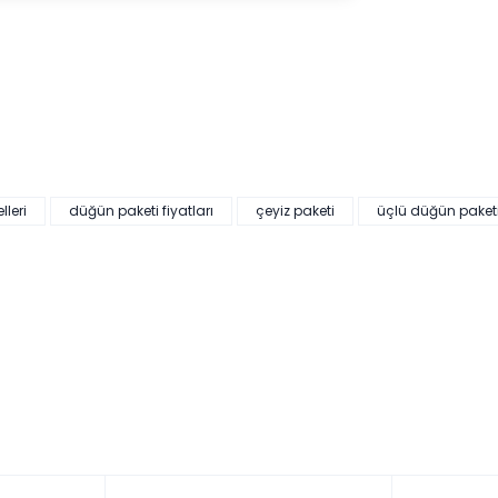
leri
düğün paketi fiyatları
çeyiz paketi
üçlü düğün paket
HEDİYELİ
20.923,00 ₺'den başlayan taksitlerle!
Mi
Hürrem Düğün Paketi (Yatak+Karyola Hediye)
Ren
Renkler yükleniyor…
Tüm kartlara vade farksız
9 ay taksit