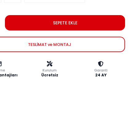
SEPETE EKLE
TESLİMAT ve MONTAJ
me
Kurulum
Garanti
antajları
Ücretsiz
24 AY