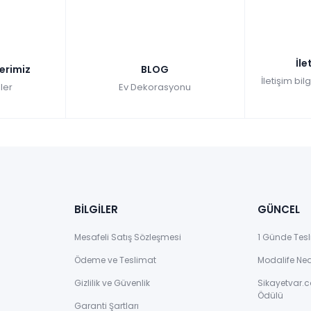
Se
Hızlı Teslimat
Hı
₺188.307,00
İle
₺
lerimiz
BLOG
İletişim bil
ler
Ev Dekorasyonu
BİLGİLER
GÜNCEL
Mesafeli Satış Sözleşmesi
1 Günde Tesl
Ödeme ve Teslimat
Modalife Ne
Gizlilik ve Güvenlik
Sikayetvar.c
Ödülü
Garanti Şartları