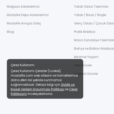
Mağaza Adreslerimiz
Yatak Odası Takımları
Modalife Depo Adreslerimiz
Yatak / Baza / Başlık
Modalife Avrupa Satış
Genç Odası / Çocuk Oda
Blog
Pratik Mobilya
Masa Sandalye Takımlar
Bahçe ve Balkon Mobilyas
Minimal Yaşam
Çerez Kullanımı
Yeni Ürünler
Çerez Kullanımı Çerezler (cookie),
İndirimli Ürünler
modalife.com web sitesini ve hizmetlerimizi
daha etkin bir şekilde sunmamızı
sağlamaktadır. Detaylı bilgi için
Gizlilik ve
Kişisel Verilerin Korunması Politikası
ile
Çerez
Politikasını
inceleyebilirsiniz.