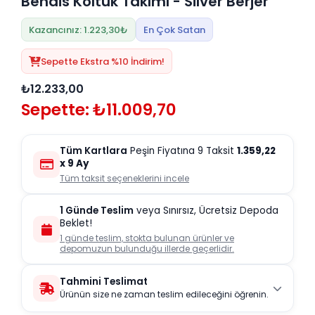
Bendis Koltuk Takımı - Silver Berjer
Kazancınız: 1.223,30₺
En Çok Satan
Sepette Ekstra %10 İndirim!
₺12.233,00
Sepette: ₺11.009,70
Tüm Kartlara
Peşin Fiyatına 9 Taksit
1.359,22
x 9 Ay
Tüm taksit seçeneklerini incele
1 Günde Teslim
veya Sınırsız, Ücretsiz Depoda
Beklet!
1 günde teslim, stokta bulunan ürünler ve
depomuzun bulunduğu illerde geçerlidir.
Tahmini Teslimat
Ürünün size ne zaman teslim edileceğini öğrenin.