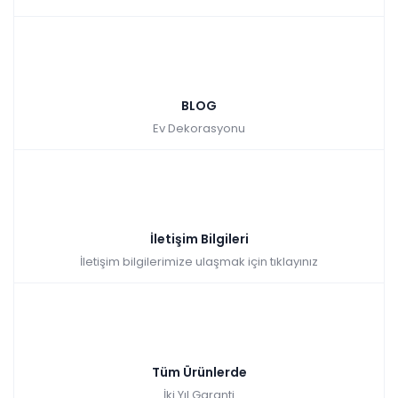
Bendis Koltuk Takımı - Krem
Renkler yükleniyor…
BLOG
Tüm kartlara vade
9 ay
Ev Dekorasyonu
farksız
taksit
Sepette: 37.999,80₺
Kazancınız: 7.990,20₺
Hızlı Teslimat
İletişim Bilgileri
₺42.222,00
45.990,00 TL
İletişim bilgilerimize ulaşmak için tıklayınız
Tüm Ürünlerde
İki Yıl Garanti