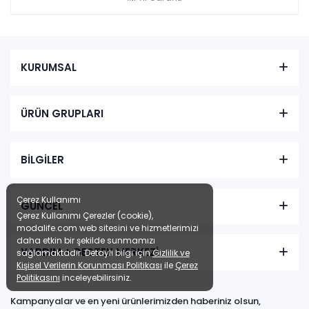
Bendis Koltuk Takımı - Sabit Berjer
Renkler yükleniyor…
KURUMSAL
Tüm kartlara vade
9 ay
farksız
taksit
ÜRÜN GRUPLARI
Sepette: 37.999,80₺
Kazancınız: 7.990,20₺
Hızlı Teslimat
BİLGİLER
₺42.222,00
45.990,00 TL
Çerez Kullanımı
GÜNCEL
Çerez Kullanımı Çerezler (cookie),
modalife.com web sitesini ve hizmetlerimizi
daha etkin bir şekilde sunmamızı
YARDIM + DESTEK MERKEZİ
sağlamaktadır. Detaylı bilgi için
Gizlilik ve
Bendis Komodin
Kişisel Verilerin Korunması Politikası
ile
Çerez
Politikasını
inceleyebilirsiniz.
Kampanyalar ve en yeni ürünlerimizden haberiniz olsun,