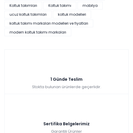
Koltuk takımları
Koltuk takımı
mobilya
ucuz koltuk takımları
koltuk modelleri
koltuk takımı markaları modelleri ve fiyatları
Bendis Koltuk Takımı - Antrasit - Bordo
modern koltuk takımı markaları
Renkler yükleniyor…
Tüm kartlara vade farksız
9 ay taksit
Sepette: 37.999,80₺
Kazancınız: 7.990,20₺
Hızlı Teslimat
1 Günde Teslim
₺42.222,00
45.990,00 TL
Stokta bulunan ürünlerde geçerlidir.
Sertifika Belgelerimiz
Garantili Ürünler