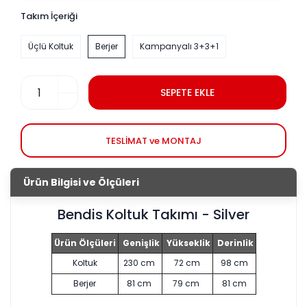
Takım İçeriği
Üçlü Koltuk
Berjer
Kampanyalı 3+3+1
SEPETE EKLE
TESLİMAT ve MONTAJ
Ürün Bilgisi ve Ölçüleri
Bendis Koltuk Takımı - Silver
Ürün Ölçüleri
Genişlik
Yükseklik
Derinlik
Koltuk
230 cm
72 cm
98 cm
Berjer
81 cm
79 cm
81 cm