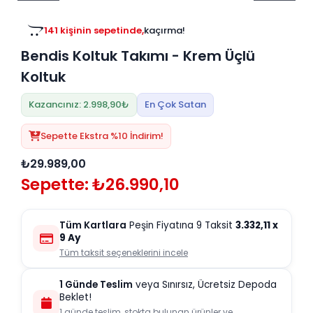
Tv
Duvar Rafı
Puf Modelleri
Genç Odası
Üniteleri/Sehpaları
141 kişinin sepetinde,
kaçırma!
Baza
Köşe Rafı
Bendis Koltuk Takımı - Krem Üçlü
Orta Sehpa
Çalışma Masası
Tablo
Koltuk
Zigon Sehpa
Duvar Rafı
Kazancınız: 2.998,90₺
En Çok Satan
Orta Puflar
Kitaplık
Sepette Ekstra %10 İndirim!
Oturma Odası
Oyun ve Aktivite
Puf Modelleri
Masa Setleri
₺29.989,00
Sepette: ₺26.990,10
Tüm Kartlara
Peşin Fiyatına 9 Taksit
3.332,11
x
9 Ay
Tüm taksit seçeneklerini incele
1 Günde Teslim
veya Sınırsız, Ücretsiz Depoda
Beklet!
1 günde teslim, stokta bulunan ürünler ve