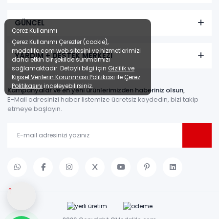
GÜNCEL
Çerez Kullanımı
Çerez Kullanımı Çerezler (cookie),
modalife.com web sitesini ve hizmetlerimizi
YARDIM + DESTEK MERKEZİ
daha etkin bir şekilde sunmamızı
sağlamaktadır. Detaylı bilgi için
Gizlilik ve
Kişisel Verilerin Korunması Politikası
ile
Çerez
Politikasını
inceleyebilirsiniz.
Kampanyalar ve en yeni ürünlerimizden haberiniz olsun,
E-Mail adresinizi haber listemize ücretsiz kaydedin, bizi takip
etmeye başlayın.
↑