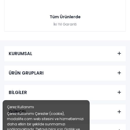
Tüm Ürünlerde
İki Yıl Garanti
KURUMSAL
ÜRÜN GRUPLARI
BİLGİLER
Çerez Kullanımı
GÜNCEL
Çerez Kullanımı Çerezler (cookie),
modalife.com web sitesini ve hizmetlerimizi
daha etkin bir şekilde sunmamızı
sağlamaktadır. Detaylı bilgi için
Gizlilik ve