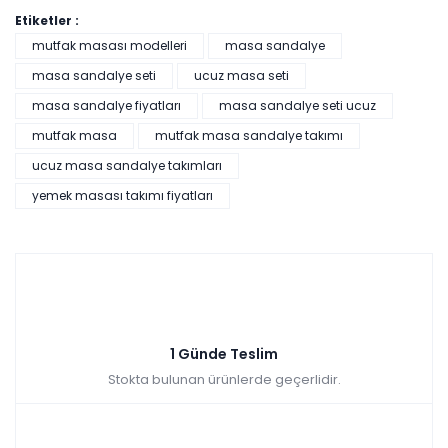
Etiketler :
mutfak masası modelleri
masa sandalye
masa sandalye seti
ucuz masa seti
masa sandalye fiyatları
masa sandalye seti ucuz
mutfak masa
mutfak masa sandalye takımı
Mirage + Venüs Mutfak Masa Takımı -Siyah
ucuz masa sandalye takımları
yemek masası takımı fiyatları
Tüm kartlara vade farksız
9 ay taksit
Sepette: 6.129,00₺
Kazancınız: 681,00₺
Hızlı Teslimat
1 Günde Teslim
₺6.810,00
Stokta bulunan ürünlerde geçerlidir.