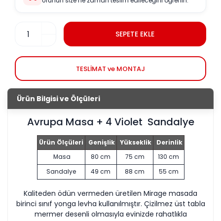
Ürünün size ne zaman teslim edileceğini öğrenin.
SEPETE EKLE
TESLİMAT ve MONTAJ
Ürün Bilgisi ve Ölçüleri
Avrupa Masa + 4 Violet Sandalye
Ürün Ölçüleri
Genişlik
Yükseklik
Derinlik
Masa
80 cm
75 cm
130 cm
Sandalye
49 cm
88 cm
55 cm
Kaliteden ödün vermeden üretilen Mirage masada
birinci sınıf yonga levha kullanılmıştır. Çizilmez üst tabla
mermer desenli olmasıyla evinizde rahatlıkla