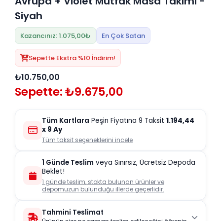
Avrupa + Violet Mutfak Masa Takımı -
Siyah
Kazancınız: 1.075,00₺
En Çok Satan
Sepette Ekstra %10 İndirim!
₺10.750,00
Sepette: ₺9.675,00
Tüm Kartlara
Peşin Fiyatına 9 Taksit
1.194,44
x 9 Ay
Tüm taksit seçeneklerini incele
1 Günde Teslim
veya Sınırsız, Ücretsiz Depoda
Beklet!
1 günde teslim, stokta bulunan ürünler ve
depomuzun bulunduğu illerde geçerlidir.
Tahmini Teslimat