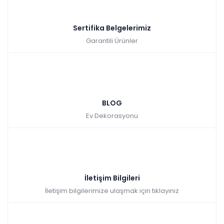
Sertifika Belgelerimiz
Garantili Ürünler
BLOG
Etna Hazar Ceviz & Hazar Ceviz / Gloria Masa Takı
Ev Dekorasyonu
Tüm kartlara vade farksız
9 ay taksit
İletişim Bilgileri
Sepette: 23.391,00₺
Kazancınız: 2.599,00₺
Hızlı Teslimat
İletişim bilgilerimize ulaşmak için tıklayınız
₺25.990,00