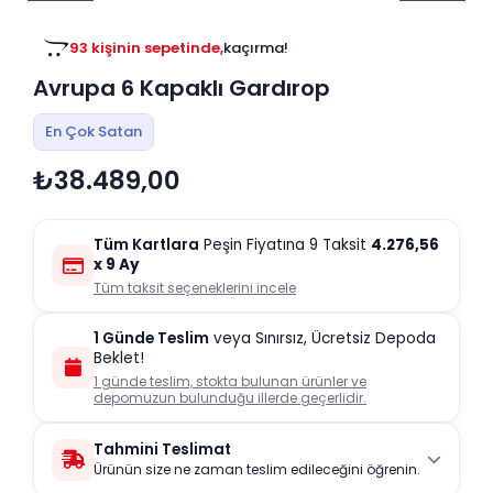
Tv
Duvar Rafı
Puf Modelleri
Genç Odası
Üniteleri/Sehpaları
93 kişinin sepetinde,
kaçırma!
Baza
Köşe Rafı
Avrupa 6 Kapaklı Gardırop
Orta Sehpa
Çalışma Masası
Tablo
Zigon Sehpa
En Çok Satan
Duvar Rafı
₺38.489,00
Orta Puflar
Kitaplık
Oturma Odası
Oyun ve Aktivite
Puf Modelleri
Tüm Kartlara
Peşin Fiyatına 9 Taksit
4.276,56
Masa Setleri
x 9 Ay
Tüm taksit seçeneklerini incele
1 Günde Teslim
veya Sınırsız, Ücretsiz Depoda
Beklet!
1 günde teslim, stokta bulunan ürünler ve
depomuzun bulunduğu illerde geçerlidir.
Tahmini Teslimat
Ürünün size ne zaman teslim edileceğini öğrenin.