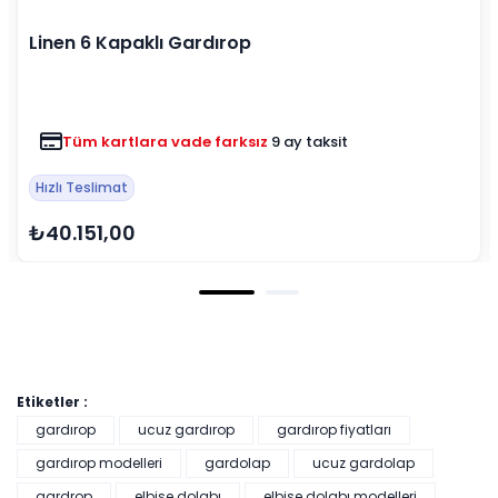
Linen 6 Kapaklı Gardırop
Tüm kartlara vade farksız
9 ay taksit
Hızlı Teslimat
₺40.151,00
Etiketler :
gardırop
ucuz gardırop
gardırop fiyatları
gardırop modelleri
gardolap
ucuz gardolap
gardrop
elbise dolabı
elbise dolabı modelleri