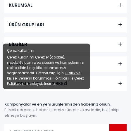
KURUMSAL
ÜRÜN GRUPLARI
BİLGİLER
Çerez Kullanımı
Çerez Kullanımı Çerezler (cookie),
modalife.com web sitesini ve hizmetlerimizi
GÜNCEL
daha etkin bir şekilde sunmamızı
sağlamaktadır. Detaylı bilgi için
Gizlilik ve
Kişisel Verilerin Korunması Politikası
ile
Çerez
YARDIM + DESTEK MERKEZİ
Politikasını
inceleyebilirsiniz.
Kampanyalar ve en yeni ürünlerimizden haberiniz olsun,
E-Mail adresinizi haber listemize ücretsiz kaydedin, bizi takip
etmeye başlayın.