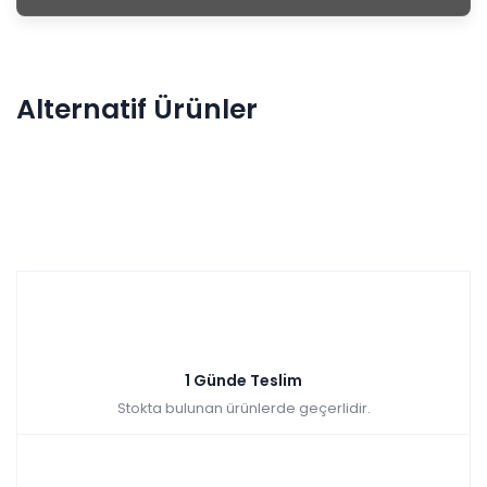
Alternatif Ürünler
Arya Çalışma Masası
1 Günde Teslim
Stokta bulunan ürünlerde geçerlidir.
Tüm kartlara vade
9 ay
farksız
taksit
Sepette: 4.185,90₺