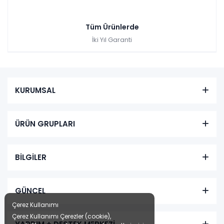
₺4.501,00
Tüm Ürünlerde
İki Yıl Garanti
KURUMSAL
Arya Gardırop
ÜRÜN GRUPLARI
Tüm kartlara vade
9 ay
BİLGİLER
farksız
taksit
Sepette: 17.347,50₺
GÜNCEL
Kazancınız: 1.927,50₺
Çerez Kullanımı
Hızlı Teslimat
Çerez Kullanımı Çerezler (cookie),