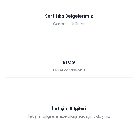
Kazancınız: 465,10₺
Hızlı Teslimat
Sertifika Belgelerimiz
₺4.651,00
Garantili Ürünler
BLOG
Ev Dekorasyonu
Arya Kitaplık
İletişim Bilgileri
Tüm kartlara vade
9 ay
İletişim bilgilerimize ulaşmak için tıklayınız
farksız
taksit
Sepette: 4.050,90₺
Kazancınız: 450,10₺
Hızlı Teslimat