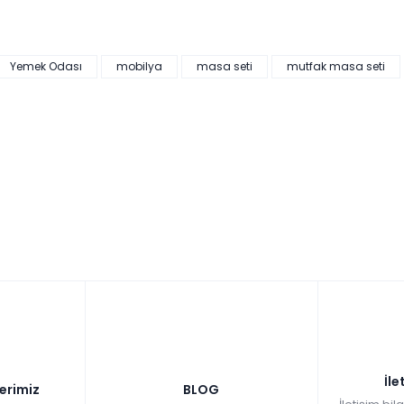
Yemek Odası
mobilya
masa seti
mutfak masa seti
İle
lerimiz
BLOG