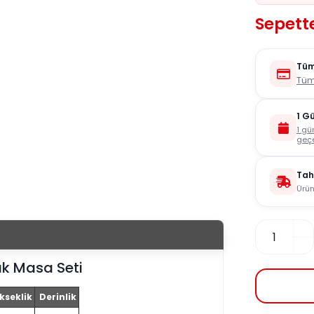
Sepette
Tüm
Tüm
1 G
1 gü
geçe
Tah
Ürün
k Masa Seti
kseklik
Derinlik