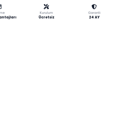
me
Kurulum
Garanti
antajları
Ücretsiz
24 AY