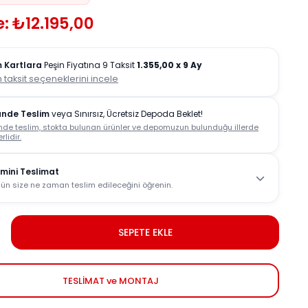
: ₺12.195,00
 Kartlara
Peşin Fiyatına 9 Taksit
1.355,00
x 9 Ay
 taksit seçeneklerini incele
ünde Teslim
veya Sınırsız, Ücretsiz Depoda Beklet!
nde teslim, stokta bulunan ürünler ve depomuzun bulunduğu illerde
rlidir.
mini Teslimat
ün size ne zaman teslim edileceğini öğrenin.
SEPETE EKLE
TESLİMAT ve MONTAJ