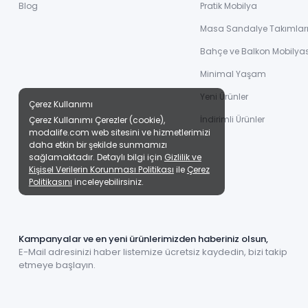
Blog
Pratik Mobilya
Masa Sandalye Takımlar
Bahçe ve Balkon Mobilyas
Minimal Yaşam
Yeni Ürünler
Çerez Kullanımı
İndirimli Ürünler
Çerez Kullanımı Çerezler (cookie),
modalife.com web sitesini ve hizmetlerimizi
daha etkin bir şekilde sunmamızı
sağlamaktadır. Detaylı bilgi için
Gizlilik ve
Kişisel Verilerin Korunması Politikası
ile
Çerez
Politikasını
inceleyebilirsiniz.
Kampanyalar ve en yeni ürünlerimizden haberiniz olsun,
E-Mail adresinizi haber listemize ücretsiz kaydedin, bizi takip
etmeye başlayın.