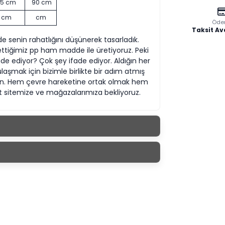
75 cm
90 cm
cm
cm
Öde
Taksit Av
senin rahatlığını düşünerek tasarladık.
ettiğimiz pp ham madde ile üretiyoruz. Peki
e ediyor? Çok şey ifade ediyor. Aldığın her
laşmak için bizimle birlikte bir adım atmış
ksın. Hem çevre hareketine ortak olmak hem
t sitemize ve mağazalarımıza bekliyoruz.