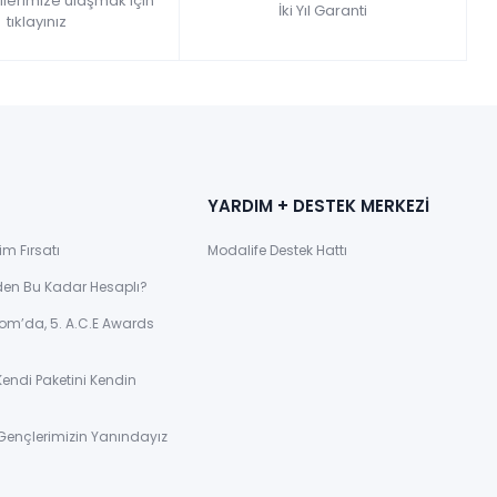
gilerimize ulaşmak için
İki Yıl Garanti
tıklayınız
YARDIM + DESTEK MERKEZİ
im Fırsatı
Modalife Destek Hattı
den Bu Kadar Hesaplı?
om’da, 5. A.C.E Awards
Kendi Paketini Kendin
Gençlerimizin Yanındayız