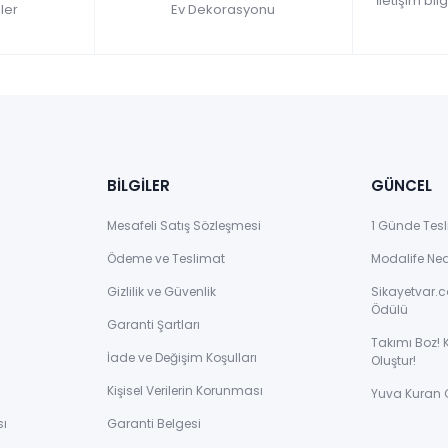
İletişim bil
ler
Ev Dekorasyonu
BİLGİLER
GÜNCEL
Mesafeli Satış Sözleşmesi
1 Günde Tesl
Ödeme ve Teslimat
Modalife Ne
Gizlilik ve Güvenlik
Sikayetvar.c
Ödülü
Garanti Şartları
Takımı Boz! 
İade ve Değişim Koşulları
Oluştur!
Kişisel Verilerin Korunması
Yuva Kuran 
sı
Garanti Belgesi