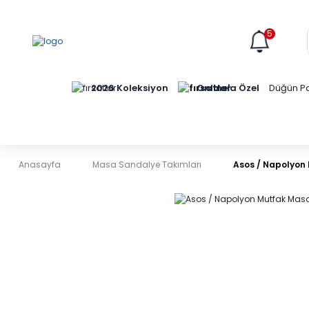
5
Online'a Özel
2026 Koleksiyon
Düğün Pa
Anasayfa
Masa Sandalye Takımları
Asos / Napolyon