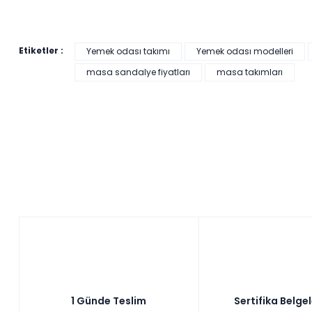
Etiketler :
Yemek odası takımı
Yemek odası modelleri
masa sandalye fiyatları
masa takımları
249,00 ₺'den başlayan taksitlerle!
Pratik Çok Amaçlı Dolap - Beyaz
Tüm kartlara vade
9 ay
farksız
taksit
Sepette: 2.241,00₺
Kazancınız: 249,00₺
Hızlı Teslimat
₺2.490,00
1 Günde Teslim
Sertifika Belge