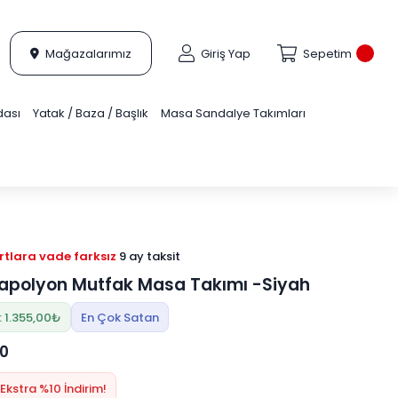
Mağazalarımız
Giriş Yap
Sepetim
dası
Yatak / Baza / Başlık
Masa Sandalye Takımları
tlara vade farksız
9 ay taksit
Napolyon Mutfak Masa Takımı -Siyah
: 1.355,00₺
En Çok Satan
00
Ekstra %10 İndirim!