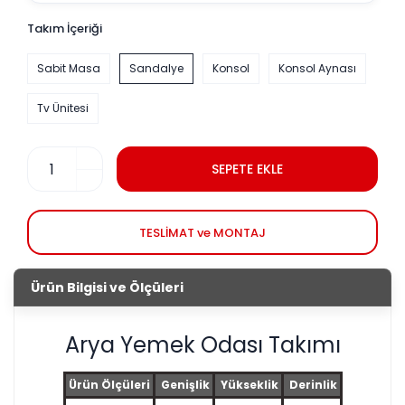
Takım İçeriği
Sabit Masa
Sandalye
Konsol
Konsol Aynası
Tv Ünitesi
SEPETE EKLE
TESLİMAT ve MONTAJ
Ürün Bilgisi ve Ölçüleri
Arya Yemek Odası Takımı
Ürün Ölçüleri
Genişlik
Yükseklik
Derinlik