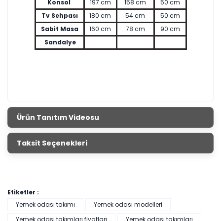
Konsol
197 cm
158 cm
50 cm
Tv Sehpası
180 cm
54 cm
50 cm
Sabit Masa
160 cm
78 cm
90 cm
Sandalye
Ürün Tanıtım Videosu
Taksit Seçenekleri
Etiketler :
Yemek odası takımı
Yemek odası modelleri
Yemek odası takımları fiyatları
Yemek odası takımları