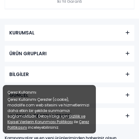
İki Yıl Garanti
KURUMSAL
ÜRÜN GRUPLARI
BİLGİLER
Çerez Kullanımı
GÜNCEL
Çerez Kullanımı Çerezler (cookie),
modalife.com web sitesini ve hizmetlerimizi
daha etkin bir şekilde sunmamızı
YARDIM + DESTEK MERKEZİ
sağlamaktadır. Detaylı bilgi için
Gizlilik ve
Kişisel Verilerin Korunması Politikası
ile
Çerez
Politikasını
inceleyebilirsiniz.
Kampanyalar ve en yeni ürünlerimizden haberiniz olsun,