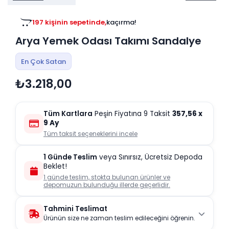
Tv
Duvar Rafı
Puf Modelleri
Genç Odası
Üniteleri/Sehpaları
197 kişinin sepetinde,
kaçırma!
Baza
Köşe Rafı
Arya Yemek Odası Takımı Sandalye
Orta Sehpa
Çalışma Masası
Tablo
Zigon Sehpa
En Çok Satan
Duvar Rafı
Orta Puflar
₺3.218,00
Kitaplık
Oturma Odası
Oyun ve Aktivite
Puf Modelleri
Tüm Kartlara
Peşin Fiyatına 9 Taksit
357,56
x
Masa Setleri
9 Ay
Tüm taksit seçeneklerini incele
1 Günde Teslim
veya Sınırsız, Ücretsiz Depoda
Beklet!
1 günde teslim, stokta bulunan ürünler ve
depomuzun bulunduğu illerde geçerlidir.
Tahmini Teslimat
Ürünün size ne zaman teslim edileceğini öğrenin.