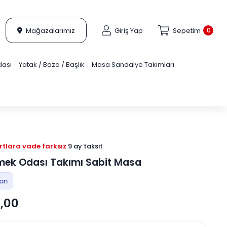
Mağazalarımız
Giriş Yap
Sepetim
0
dası
Yatak / Baza / Başlık
Masa Sandalye Takımları
tlara vade farksız
9 ay taksit
mek Odası Takımı Sabit Masa
tan
,00