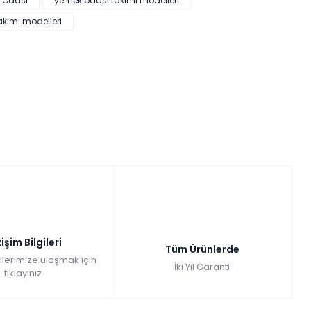
 Odası
yemek odası takımı modelleri
akımı modelleri
tişim Bilgileri
Tüm Ürünlerde
gilerimize ulaşmak için
İki Yıl Garanti
tıklayınız