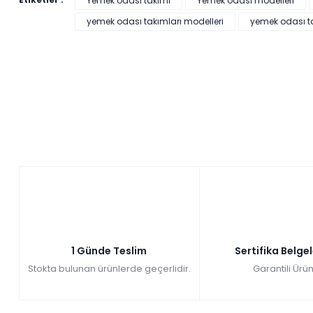
Yemek odası takımı
Yemek odası modelleri
yemek odası takımları modelleri
yemek odası tak
1 Günde Teslim
Sertifika Belge
Stokta bulunan ürünlerde geçerlidir.
Garantili Ürün