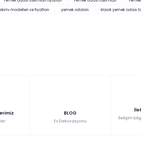
Yemek odası takımları fiyatları
Yemek odası takımları
Yemek
ımı modelleri ve fiyatları
yemek odaları
klasik yemek odası t
İle
lerimiz
BLOG
İletişim bil
ler
Ev Dekorasyonu