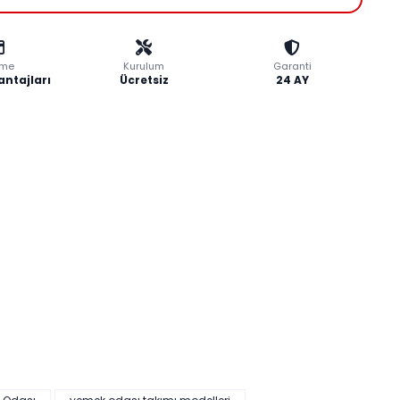
me
Kurulum
Garanti
antajları
Ücretsiz
24 AY