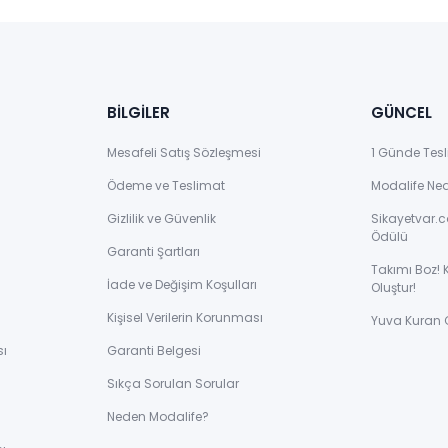
BİLGİLER
GÜNCEL
Mesafeli Satış Sözleşmesi
1 Günde Tesl
Ödeme ve Teslimat
Modalife Ne
Gizlilik ve Güvenlik
Sikayetvar.c
Ödülü
Garanti Şartları
Takımı Boz! 
İade ve Değişim Koşulları
Oluştur!
Kişisel Verilerin Korunması
Yuva Kuran 
sı
Garanti Belgesi
Sıkça Sorulan Sorular
ı
Neden Modalife?