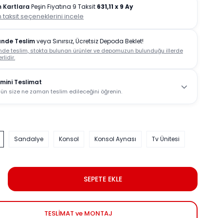
 Kartlara
Peşin Fiyatına 9 Taksit
631,11
x 9 Ay
 taksit seçeneklerini incele
ünde Teslim
veya Sınırsız, Ücretsiz Depoda Beklet!
nde teslim, stokta bulunan ürünler ve depomuzun bulunduğu illerde
rlidir.
mini Teslimat
ün size ne zaman teslim edileceğini öğrenin.
Sandalye
Konsol
Konsol Aynası
Tv Ünitesi
SEPETE EKLE
TESLİMAT ve MONTAJ