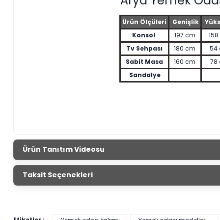
Arya Yemek Odas
Ürün Ölçüleri
Genişlik
Yüks
Konsol
197 cm
158
Tv Sehpası
180 cm
54
Sabit Masa
160 cm
78
Sandalye
Ürün Tanıtım Videosu
Taksit Seçenekleri
Etiketler :