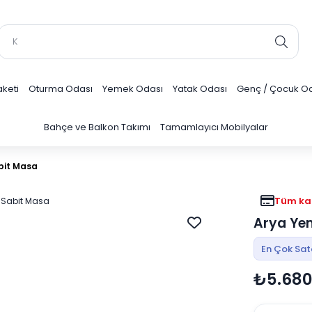
keti
Oturma Odası
Yemek Odası
Yatak Odası
Genç / Çocuk O
Bahçe ve Balkon Takımı
Tamamlayıcı Mobilyalar
bit Masa
Tüm kar
Arya Ye
En Çok Sa
₺5.680