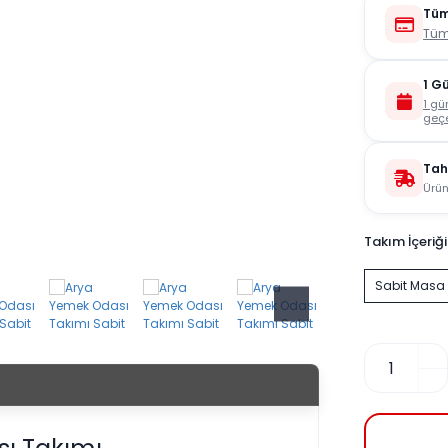
Tüm
Tüm
1 G
1 gü
geçe
Tah
Ürün
Takım İçeriği
Sabit Masa