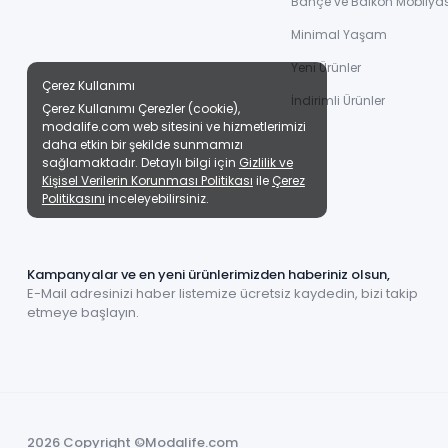
Bahçe ve Balkon Mobilyas
Minimal Yaşam
Yeni Ürünler
Çerez Kullanımı
İndirimli Ürünler
Çerez Kullanımı Çerezler (cookie),
modalife.com web sitesini ve hizmetlerimizi
daha etkin bir şekilde sunmamızı
sağlamaktadır. Detaylı bilgi için
Gizlilik ve
Kişisel Verilerin Korunması Politikası
ile
Çerez
Politikasını
inceleyebilirsiniz.
Kampanyalar ve en yeni ürünlerimizden haberiniz olsun,
E-Mail adresinizi haber listemize ücretsiz kaydedin, bizi takip
etmeye başlayın.
2026 Copyright ©Modalife.com