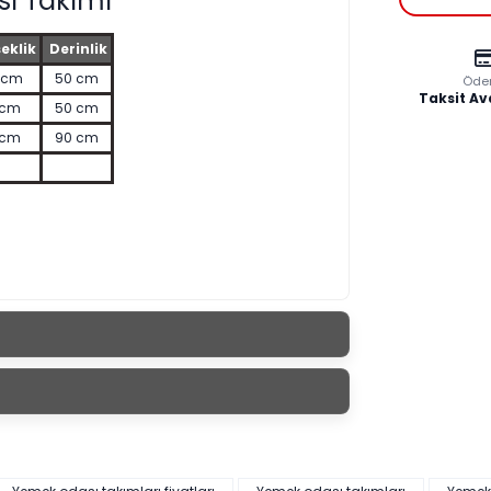
ı Takımı
eklik
Derinlik
 cm
50 cm
Öde
Taksit Av
 cm
50 cm
 cm
90 cm